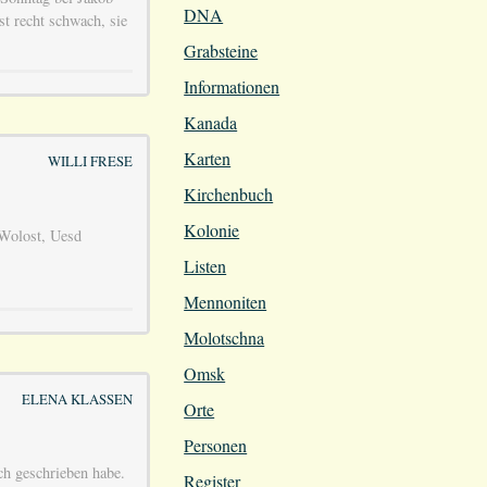
DNA
t recht schwach, sie
Grabsteine
Informationen
Kanada
Karten
WILLI FRESE
Kirchenbuch
Kolonie
Wolost, Uesd
Listen
Mennoniten
Molotschna
Omsk
ELENA KLASSEN
Orte
Personen
ch geschrieben habe.
Register