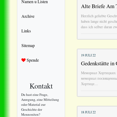
Namen u Listen
Alte Briefe Am T
Herzlich geliebte Gesch
Archive
haben lange nicht gesch
dass ich selber daran zw
Links
Sitemap
19 JULI 22
Spende
Gedenkstätte in 
Мемориал Хортицких 
мемориал посвященный
Kontakt
Хортице…
Du hast eine Frage,
Anregung, eine Mitteilung
oder Material zur
Geschichte der
18 JULI 22
Mennoniten?