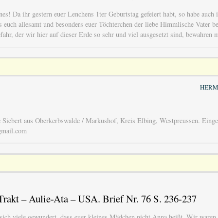
es! Da ihr gestern euer Lenchens 1ter Geburtstag gefeiert habt, so habe auch 
ss euch allesamt und besonders euer Töchterchen der liebe Himmlische Vater 
fahr, der wir hier auf dieser Erde so sehr und viel ausgesetzt sind, bewahren 
HERM
Siebert aus Oberkerbswalde / Markushof, Kreis Elbing, Westpreussen. Einge
gmail.com
rakt – Aulie-Ata – USA. Brief Nr. 76 S. 236-237
sich viele gewundert, dass euer kleines Mädchen nicht Anna heißt. Wir waren