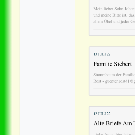
Mein lieber Sohn Johann
und meine Bitte ist, da
allem Übel und jeder Ge
13 JULI 22
Familie Siebert
Stammbaum der Familie 
Rost - guenter.rost41@
12 JULI 22
Alte Briefe Am T
Liebe Anna, hier haben 