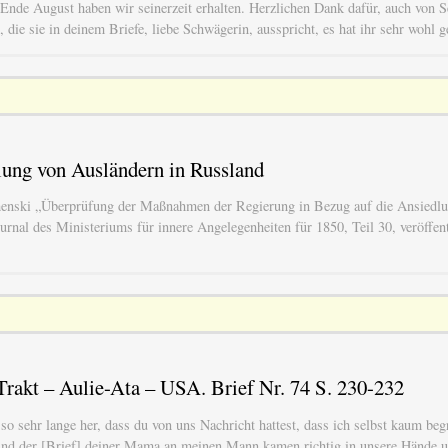
Ende August haben wir seinerzeit erhalten. Herzlichen Dank dafür, auch von S
, die sie in deinem Briefe, liebe Schwägerin, ausspricht, es hat ihr sehr wohl g
lung von Ausländern in Russland
henski „Überprüfung der Maßnahmen der Regierung in Bezug auf die Ansiedlu
rnal des Ministeriums für innere Angelegenheiten für 1850, Teil 30, veröffentl
rakt – Aulie-Ata – USA. Brief Nr. 74 S. 230-232
so sehr lange her, dass du von uns Nachricht hattest, dass ich selbst kaum begr
nd der [Brief] deiner Mama an meinen Mann kamen richtig in unsere Hände un