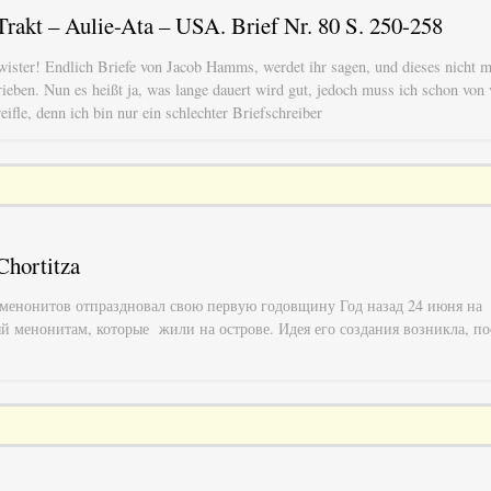
rakt – Aulie-Ata – USA. Brief Nr. 80 S. 250-258
wister! Endlich Briefe von Jacob Hamms, werdet ihr sagen, und dieses nicht m
rieben. Nun es heißt ja, was lange dauert wird gut, jedoch muss ich schon von 
eifle, denn ich bin nur ein schlechter Briefschreiber
Chortitza
менонитов отпраздновал свою первую годовщину Год назад 24 июня на
 менонитам, которые жили на острове. Идея его создания возникла, пос