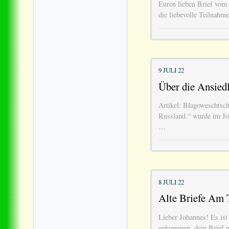
Euren lieben Brief vom 
die liebevolle Teilnahme
9 JULI 22
Über die Ansied
Artikel: Blagoweschtsc
Russland.“ wurde im Jou
…
8 JULI 22
Alte Briefe Am T
Lieber Johannes! Es ist 
gekommen, dein Brief u