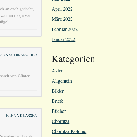
April 2022
ich an euch gedacht,
bewahren möge vor
März 2022
möge!
Februar 2022
Januar 2022
Kategorien
ANN SCHIRMACHER
Akten
sandt von Günter
Allgemein
Bilder
Briefe
Bücher
ELENA KLASSEN
Chortitza
Chortitza Kolonie
 Sonntag bei Jakob