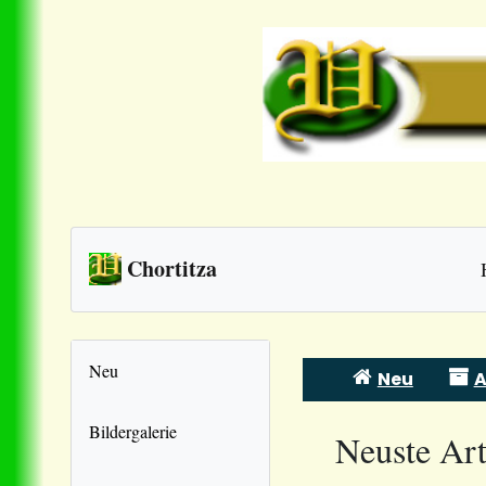
Chortitza
Neu
Neu
A
Skip
to
Bildergalerie
Neuste Art
content