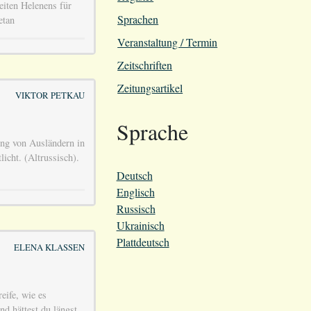
eiten Helenens für
Sprachen
etan
Veranstaltung / Termin
Zeitschriften
Zeitungsartikel
VIKTOR PETKAU
Sprache
ng von Ausländern in
icht. (Altrussisch).
Deutsch
Englisch
Russisch
Ukrainisch
Plattdeutsch
ELENA KLASSEN
eife, wie es
d hättest du längst