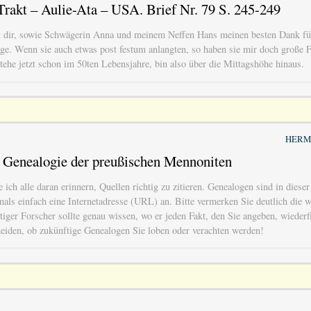
rakt – Aulie-Ata – USA. Brief Nr. 79 S. 245-249
t dir, sowie Schwägerin Anna und meinem Neffen Hans meinen besten Dank fü
e. Wenn sie auch etwas post festum anlangten, so haben sie mir doch große Fr
stehe jetzt schon im 50ten Lebensjahre, bin also über die Mittagshöhe hinaus.
HERM
e Genealogie der preußischen Mennoniten
e ich alle daran erinnern, Quellen richtig zu zitieren. Genealogen sind in diese
mals einfach eine Internetadresse (URL) an. Bitte vermerken Sie deutlich die 
tiger Forscher sollte genau wissen, wo er jeden Fakt, den Sie angeben, wieder
heiden, ob zukünftige Genealogen Sie loben oder verachten werden!