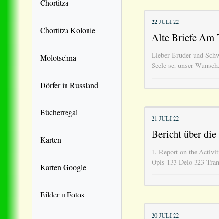
Chortitza
22 JULI 22
Chortitza Kolonie
Alte Briefe Am T
Lieber Bruder und Schw
Molotschna
Seele sei unser Wunsch.
Dörfer in Russland
Bücherregal
21 JULI 22
Bericht über die
Karten
1. Report on the Activit
Opis 133 Delo 323 Tra
Karten Google
Bilder u Fotos
20 JULI 22