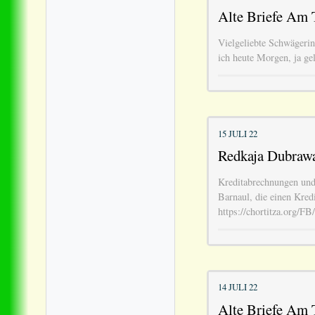
Alte Briefe Am T
Vielgeliebte Schwägerin
ich heute Morgen, ja ge
15 JULI 22
Redkaja Dubrawa
Kreditabrechnungen un
Barnaul, die einen Kre
https://chortitza.org/
14 JULI 22
Alte Briefe Am T