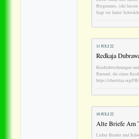
Bergmanns, (die lassen 
liegt vor lauter Schwäch
11 JULI 22
Redkaja Dubrawa
Kreditabrechnungen un
Barnaul, die einen Kre
https://chortitza.org/
10 JULI 22
Alte Briefe Am T
Lieber Bruder und Schwä