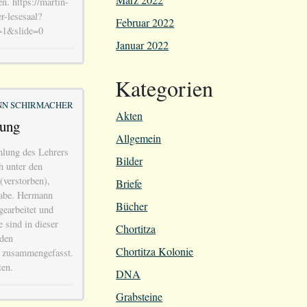
n. https://martin-
r-lesesaal?
Februar 2022
=1&slide=0
Januar 2022
Kategorien
N SCHIRMACHER
Akten
lung
Allgemein
lung des Lehrers
Bilder
h unter den
verstorben),
Briefe
habe. Hermann
Bücher
gearbeitet und
 sind in dieser
Chortitza
 den
Chortitza Kolonie
 zusammengefasst.
ten.
DNA
Grabsteine