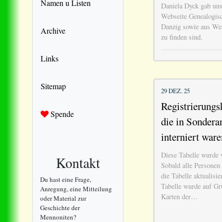
Namen u Listen
Daniela Dyck gab uns
Webseite Genealogisc
Danzig sowie aus We
Archive
zu finden sind.
Links
Sitemap
29 DEZ. 25
Registrierungs
Spende
die in Sondera
interniert ware
Diese Tabelle wurde v
Kontakt
Sobald alle Personen
die Tabelle aktualisie
Du hast eine Frage,
Tabelle wurde auf Gr
Anregung, eine Mitteilung
Karten der…
oder Material zur
Geschichte der
Mennoniten?