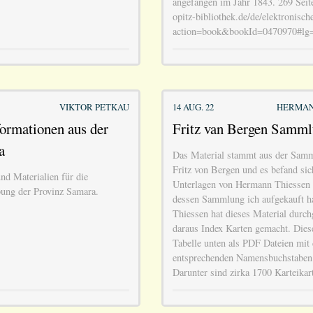
angefangen im Jahr 1843. 269 Seite
opitz-bibliothek.de/de/elektronische
action=book&bookId=0470970#lg
VIKTOR PETKAU
14 AUG. 22
HERMAN
formationen aus der
Fritz van Bergen Samm
a
Das Material stammt aus der Samm
Fritz von Bergen und es befand sic
nd Materialien für die
Unterlagen von Hermann Thiessen (
bung der Provinz Samara.
dessen Sammlung ich aufgekauft 
Thiessen hat dieses Material durch
daraus Index Karten gemacht. Diese
Tabelle unten als PDF Dateien mit
entsprechenden Namensbuchstaben
Darunter sind zirka 1700 Karteikar