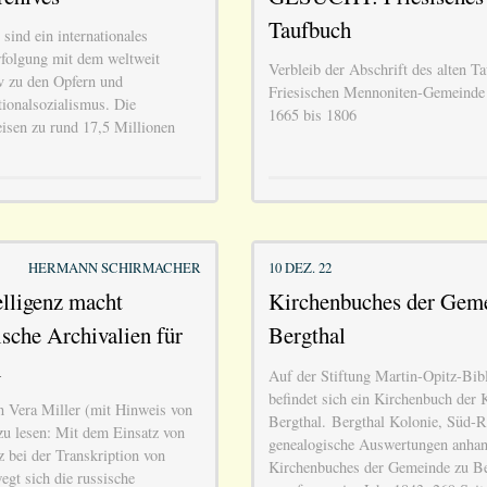
Taufbuch
sind ein internationales
folgung mit dem weltweit
Verbleib der Abschrift des alten T
v zu den Opfern und
Friesischen Mennoniten-Gemeinde
ionalsozialismus. Die
1665 bis 1806
sen zu rund 17,5 Millionen
HERMANN SCHIRMACHER
10 DEZ. 22
elligenz macht
Kirchenbuches der Gem
ische Archivalien für
Bergthal
h
Auf der Stiftung Martin-Opitz-Bibl
befindet sich ein Kirchenbuch der 
n Vera Miller (mit Hinweis von
Bergthal. Bergthal Kolonie, Süd-R
u lesen: Mit dem Einsatz von
genealogische Auswertungen anhan
nz bei der Transkription von
Kirchenbuches der Gemeinde zu Be
egt sich die russische