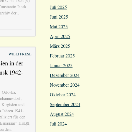
en O bis Tsch (ч)
onstantin Isaak
Juli 2025
tsarchiv der…
Juni 2025
Mai 2025
April 2025
März 2025
WILLI FRESE
Februar 2025
ien in der
Januar 2025
nsk 1942-
Dezember 2024
November 2024
 Orlovka,
Oktober 2024
ohannesdorf,
September 2024
 Kirgisien und
n Jahren 1941-
August 2024
lisiert für den
 "Бакаллаг" НКВД,
Juli 2024
wurden.