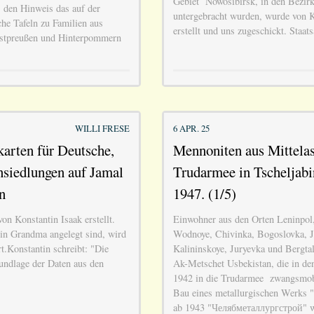
Gebiet Nowosibirsk, in den Bezirk
 den Hinweis das auf der
untergebracht wurden, wurde von K
he Tafeln zu Familien aus
erstellt und uns zugeschickt. Staa
stpreußen und Hinterpommern
WILLI FRESE
6 APR. 25
karten für Deutsche,
Mennoniten aus Mittelas
nsiedlungen auf Jamal
Trudarmee in Tscheljabi
n
1947. (1/5)
on Konstantin Isaak erstellt.
Einwohner aus den Orten Leninpol,
 in Grandma angelegt sind, wird
Wodnoye, Chivinka, Bogoslovka, J
rt.Konstantin schreibt: "Die
Kalininskoye, Juryevka und Bergtal
undlage der Daten aus den
Ak-Metschet Usbekistan, die in de
1942 in die Trudarmee zwangsmobi
Bau eines metallurgischen Werks
ab 1943 "Челябметаллургстрой" 