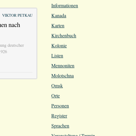
Informationen
Kanada
VIKTOR PETKAU
hen nach
Karten
Kirchenbuch
Kolonie
ung deutscher
1926
Listen
Mennoniten
Molotschna
Omsk
Orte
Personen
Register
Sprachen
Veranstaltung / Termin