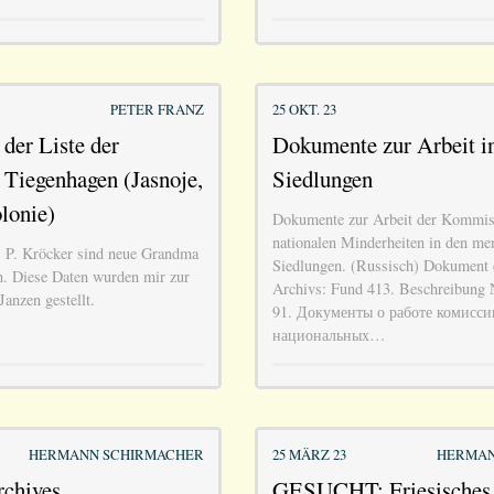
PETER FRANZ
25 OKT. 23
 der Liste der
Dokumente zur Arbeit 
Tiegenhagen (Jasnoje,
Siedlungen
lonie)
Dokumente zur Arbeit der Kommis
nationalen Minderheiten in den me
. P. Kröcker sind neue Grandma
Siedlungen. (Russisch) Dokument 
. Diese Daten wurden mir zur
Archivs: Fund 413. Beschreibung N
anzen gestellt.
91. Документы о работе комисси
национальных…
HERMANN SCHIRMACHER
25 MÄRZ 23
HERMAN
rchives
GESUCHT: Friesisches