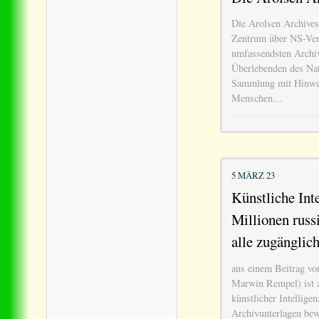
Die Arolsen Archives 
Zentrum über NS-Ver
umfassendsten Archi
Überlebenden des Nat
Sammlung mit Hinwei
Menschen…
5 MÄRZ 23
Künstliche Int
Millionen russ
alle zugänglic
aus einem Beitrag vo
Marwin Rempel) ist z
künstlicher Intellige
Archivunterlagen bew