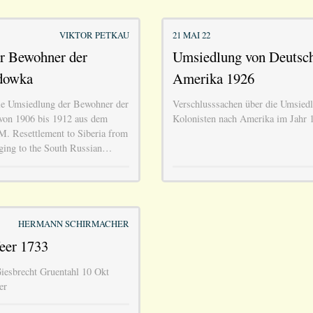
VIKTOR PETKAU
21 MAI 22
r Bewohner der
Umsiedlung von Deutsc
dowka
Amerika 1926
ie Umsiedlung der Bewohner der
Verschlusssachen über die Umsiedl
von 1906 bis 1912 aus dem
Kolonisten nach Amerika im Jahr 
M. Resettlement to Siberia from
nging to the South Russian…
HERMANN SCHIRMACHER
eer 1733
Giesbrecht Gruentahl 10 Okt
er