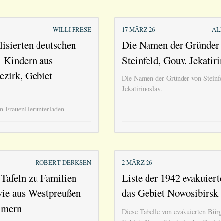
WILLI FRESE
17 MÄRZ 26
AL
lisierten deutschen
Die Namen der Gründer
l Kindern aus
Steinfeld, Gouv. Jekatiri
ezirk, Gebiet
Die Namen der Gründer von Steinf
Jekatirinoslav.
ten FrauenHerunterladen
ROBERT DERKSEN
2 MÄRZ 26
Tafeln zu Familien
Liste der 1942 evakuiert
wie aus Westpreußen
das Gebiet Nowosibirsk
mmern
Diese Tabelle von evakuierten Bürg