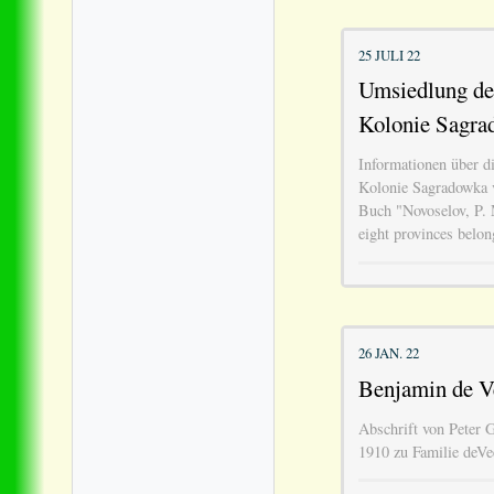
25 JULI 22
Umsiedlung de
Kolonie Sagra
Informationen über d
Kolonie Sagradowka 
Buch "Novoselov, P. 
eight provinces belo
26 JAN. 22
Benjamin de V
Abschrift von Peter 
1910 zu Familie deVe