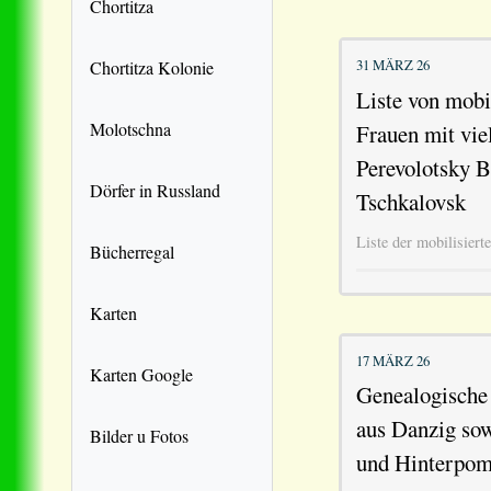
Chortitza
31 MÄRZ 26
Chortitza Kolonie
Liste von mobi
Molotschna
Frauen mit vie
Perevolotsky B
Dörfer in Russland
Tschkalovsk
Liste der mobilisier
Bücherregal
Karten
17 MÄRZ 26
Karten Google
Genealogische 
aus Danzig so
Bilder u Fotos
und Hinterpo