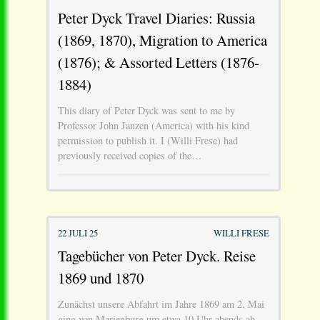
Peter Dyck Travel Diaries: Russia
(1869, 1870), Migration to America
(1876); & Assorted Letters (1876-
1884)
This diary of Peter Dyck was sent to me by
Professor John Janzen (America) with his kind
permission to publish it. I (Willi Frese) had
previously received copies of the…
22 JULI 25
WILLI FRESE
Tagebücher von Peter Dyck. Reise
1869 und 1870
Zunächst unsere Abfahrt im Jahre 1869 am 2. Mai
ging von Marienburg um etwa 10 Uhr abends ab,