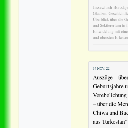
Jassewitsch-Borodaj
Glauben. Geschichtlic
Überblick über die G
und Sektierertum in i
Entwicklung mit ein
und obersten Erlassen
14 NOV. 22
Auszüge – übe
Geburtsjahre u
Verehelichung 
– über die Men
Chiwa und Buc
aus Turkestan“