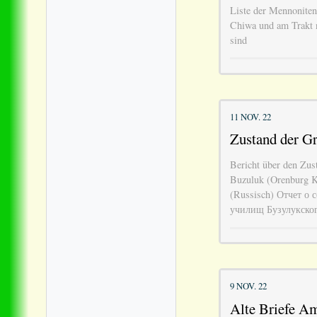
Liste der Mennoniten,
Chiwa und am Trakt 
sind
11 NOV. 22
Zustand der G
Bericht über den Zus
Buzuluk (Orenburg Ko
(Russisch) Отчет о
училищ Бузулукского
9 NOV. 22
Alte Briefe Am