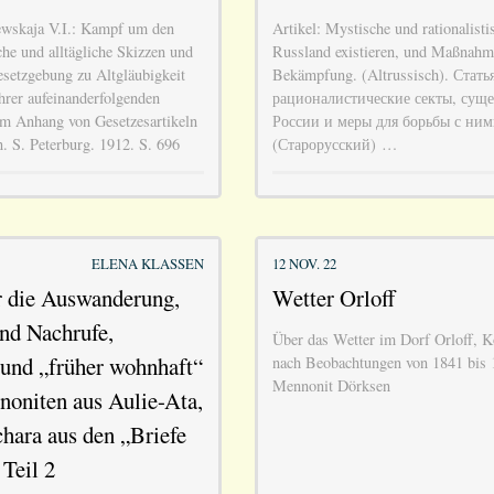
ewskaja V.I.: Kampf um den
Artikel: Mystische und rationalisti
he und alltägliche Skizzen und
Russland existieren, und Maßnahme
esetzgebung zu Altgläubigkeit
Bekämpfung. (Altrussisch). Стат
hrer aufeinanderfolgenden
рационалистические секты, сущ
em Anhang von Gesetzesartikeln
России и меры для борьбы с ним
. S. Peterburg. 1912. S. 696
(Старорусский) …
ELENA KLASSEN
12 NOV. 22
r die Auswanderung,
Wetter Orloff
nd Nachrufe,
Über das Wetter im Dorf Orloff, 
und „früher wohnhaft“
nach Beobachtungen von 1841 bis 
Mennonit Dörksen
noniten aus Aulie-Ata,
hara aus den „Briefe
 Teil 2