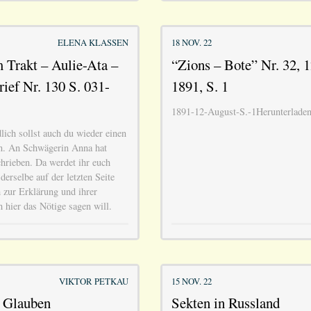
ELENA KLASSEN
18 NOV. 22
 Trakt – Aulie-Ata –
“Zions – Bote” Nr. 32, 
rief Nr. 130 S. 031-
1891, S. 1
1891-12-August-S.-1Herunterlade
ich sollst auch du wieder einen
en. An Schwägerin Anna hat
chrieben. Da werdet ihr euch
derselbe auf der letzten Seite
 zur Erklärung und ihrer
 hier das Nötige sagen will.
VIKTOR PETKAU
15 NOV. 22
 Glauben
Sekten in Russland