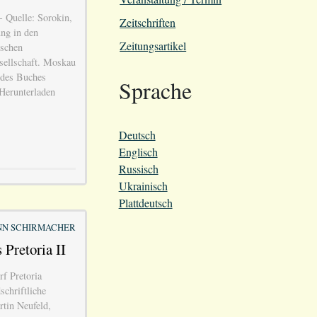
- Quelle: Sorokin,
Zeitschriften
ung in den
Zeitungsartikel
ischen
sellschaft. Moskau
 des Buches
Sprache
Herunterladen
Deutsch
Englisch
Russisch
Ukrainisch
Plattdeutsch
N SCHIRMACHER
 Pretoria II
rf Pretoria
chriftliche
tin Neufeld,