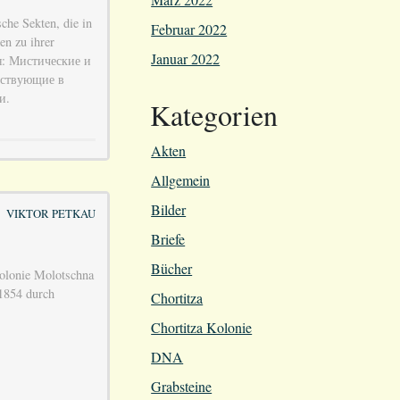
sche Sekten, die in
Februar 2022
n zu ihrer
Januar 2022
ья: Мистические и
ествующие в
и.
Kategorien
Akten
Allgemein
Bilder
VIKTOR PETKAU
Briefe
Bücher
Kolonie Molotschna
1854 durch
Chortitza
Chortitza Kolonie
DNA
Grabsteine