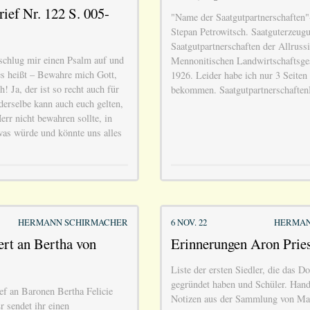
rief Nr. 122 S. 005-
"Name der Saatgutpartnerschaften"
Stepan Petrowitsch. Saatguterzeug
Saatgutpartnerschaften der Allruss
 schlug mir einen Psalm auf und
Mennonitischen Landwirtschaftsge
es heißt – Bewahre mich Gott,
1926. Leider habe ich nur 3 Seiten
h! Ja, der ist so recht auch für
bekommen. Saatgutpartnerschaften
derselbe kann auch euch gelten,
rr nicht bewahren sollte, in
as würde und könnte uns alles
HERMANN SCHIRMACHER
6 NOV. 22
HERMAN
rt an Bertha von
Erinnerungen Aron Pries
Liste der ersten Siedler, die das Do
gegründet haben und Schüler. Hands
ef an Baronen Bertha Felicie
Notizen aus der Sammlung von Mar
r sendet ihr einen