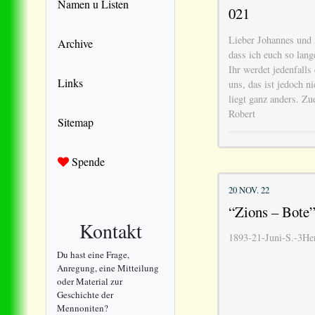
Namen u Listen
021
Lieber Johannes und 
Archive
dass ich euch so lang
Ihr werdet jedenfalls
Links
uns, das ist jedoch n
liegt ganz anders. Z
Robert
Sitemap
Spende
20 NOV. 22
“Zions – Bote”
Kontakt
1893-21-Juni-S.-3He
Du hast eine Frage,
Anregung, eine Mitteilung
oder Material zur
Geschichte der
Mennoniten?