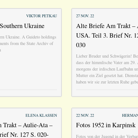
VIKTOR PETKAU
27 NOV. 22
 Southern Ukraine
Alte Briefe Am Trakt – 
USA. Teil 3. Brief Nr. 1
rn Ukraine. A Guideto holdings
030
ents from the State Archiv of
n
Lieber Bruder und Schwägerin! Ber
dass der himmlische Vater am 29. 
morgens der irdischen Laufbahn un
Mutter ein Ziel gesetzt hat. Diens
haben wir sie zur letzten Ruhe gebe
ELENA KLASSEN
22 NOV. 22
HERMAN
 Trakt – Aulie-Ata –
Fotos 1952 in Karpinsk
rief Nr. 127 S. 020-
Fotos von der Jugend in der Verba