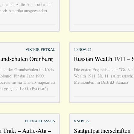
 die aus Aulie-Ata, Turkestan,
nach Amerika ausgewandert
VIKTOR PETKAU
10 NOV. 22
rundschulen Orenburg
Russian Wealth 1911 – 
tand der Grundschulen im Kreis
Die ersten Ergebnisse der "Große
lonie) für das Jahr 1900.
Wealth 1911, Nr. 11. (Altrussisch)
 состоянии начальных народных
Mennoniten im Distrikt Samara
 уезда за 1900. (Русский)
ELENA KLASSEN
8 NOV. 22
 Trakt – Aulie-Ata –
Saatgutpartnerschaften