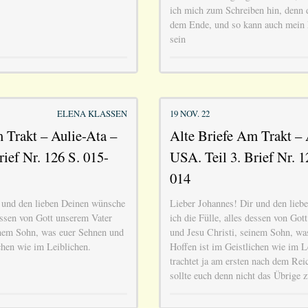
ich mich zum Schreiben hin, denn d
dem Ende, und so kann auch mein 
sein
ELENA KLASSEN
19 NOV. 22
 Trakt – Aulie-Ata –
Alte Briefe Am Trakt – 
rief Nr. 126 S. 015-
USA. Teil 3. Brief Nr. 1
014
 und den lieben Deinen wünsche
Lieber Johannes! Dir und den lieb
dessen von Gott unserem Vater
ich die Fülle, alles dessen von Got
inem Sohn, was euer Sehnen und
und Jesu Christi, seinem Sohn, wa
chen wie im Leiblichen.
Hoffen ist im Geistlichen wie im Le
trachtet ja am ersten nach dem Rei
sollte euch denn nicht das Übrige z