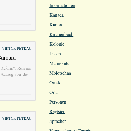
Informationen
Kanada
Karten
Kirchenbuch
Kolonie
VIKTOR PETKAU
Listen
Samara
Mennoniten
n Reform". Russian
Molotschna
 Auszug über die
Omsk
Orte
Personen
Register
VIKTOR PETKAU
Sprachen
Veranstaltung / Termin