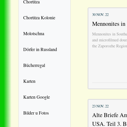
Chortitza
30 NOV. 22
Chortitza Kolonie
Mennonites in
Molotschna
Mennonites in Southe
and microfilmed doum
the Zaporozhe Regio
Dörfer in Russland
Bücherregal
Karten
Karten Google
23 NOV. 22
Bilder u Fotos
Alte Briefe Am
USA. Teil 3. B