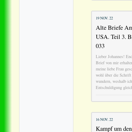
19 NOV. 22
Alte Briefe Am
USA. Teil 3. B
033
Lieber Johannes! Endl
Brief von mir erhalt
meine liebe Frau ges
wohl über die Schrift 
wundern, weshalb ich
Entschuldigung gleich
16 NOV. 22
Kampf um den