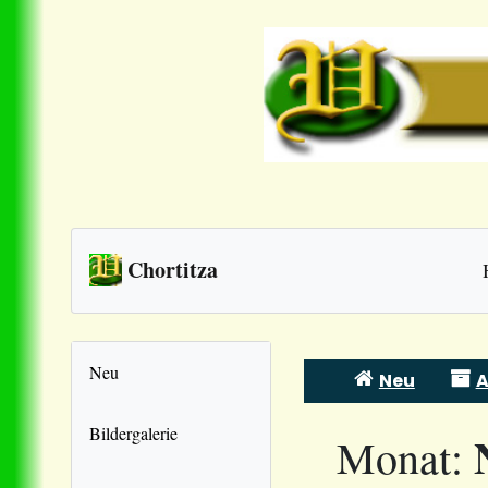
Chortitza
Neu
Neu
A
Skip
to
Bildergalerie
Monat:
content