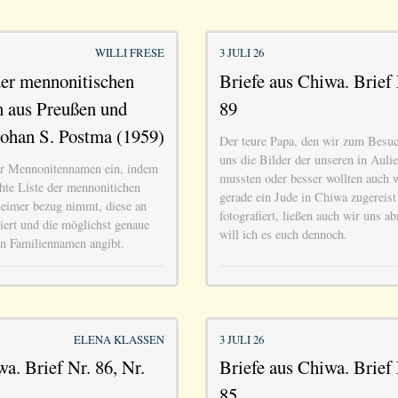
WILLI FRESE
3 JULI 26
der mennonitischen
Briefe aus Chiwa. Brief 
 aus Preußen und
89
ohan S. Postma (1959)
Der teure Papa, den wir zum Besuch
uns die Bilder der unseren in Auli
der Mennonitennamen ein, indem
mussten oder besser wollten auch w
ichte Liste der mennonitichen
gerade ein Jude in Chiwa zugereist
eimer bezug nimmt, diese an
fotografiert, ließen auch wir uns 
giert und die möglichst genaue
will ich es euch dennoch.
en Familiennamen angibt.
ELENA KLASSEN
3 JULI 26
a. Brief Nr. 86, Nr.
Briefe aus Chiwa. Brief 
85