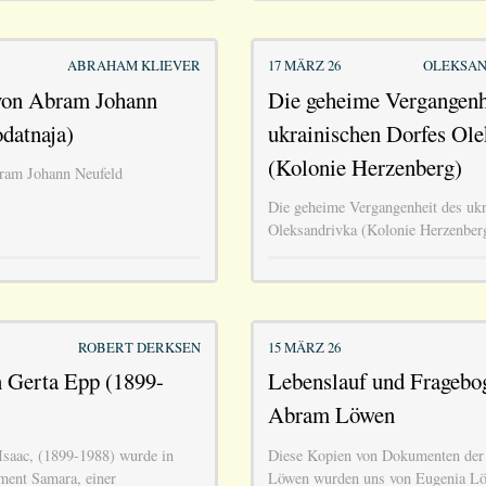
ABRAHAM KLIEVER
17 MÄRZ 26
OLEKSAN
von Abram Johann
Die geheime Vergangenh
datnaja)
ukrainischen Dorfes Ole
(Kolonie Herzenberg)
ram Johann Neufeld
Die geheime Vergangenheit des ukr
Oleksandrivka (Kolonie Herzenber
ROBERT DERKSEN
15 MÄRZ 26
n Gerta Epp (1899-
Lebenslauf und Fragebo
Abram Löwen
Isaac, (1899-1988) wurde in
Diese Kopien von Dokumenten der 
ment Samara, einer
Löwen wurden uns von Eugenia Lö