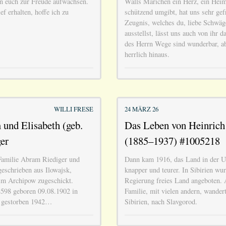
n euch zur Freude aufwachsen.
Walls Marichen ein Herz, ein Heim
ef erhalten, hoffe ich zu
schützend umgibt, hat uns sehr gef
Zeugnis, welches du, liebe Schwä
ausstellst, lässt uns auch von ihr 
des Herrn Wege sind wunderbar, ab
herrlich hinaus.
WILLI FRESE
24 MÄRZ 26
und Elisabeth (geb.
Das Leben von Heinric
er
(1885–1937) #1005218
Familie Abram Riediger und
Dann kam 1916, das Land in der U
 geschrieben aus Ilowajsk,
knapper und teurer. In Sibirien wu
m Archipow zugeschickt.
Regierung freies Land angeboten. 
598 geboren 09.08.1902 in
Familie, mit vielen andern, wander
, gestorben 1942…
Sibirien, nach Slavgorod.