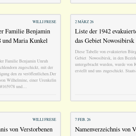
WILLI FRESE
2 MÄRZ 26
r Familie Benjamin
Liste der 1942 evakuiert
 und Maria Kunkel
das Gebiet Nowosibirsk
Diese Tabelle von evakuierten Bürg
Gebiet Nowosibirsk, in den Bezirk
er Familie Benjamin Unruh
untergebracht wurden, wurde von K
hlendorn zugeschickt, mit der
erstellt und uns zugeschickt. Staa
gung den zu veröffentlichen.Der
n Wilhelmine, einer Urenkelin
 #165978 und…
WILLI FRESE
7 FEB. 26
nis von Verstorbenen
Namenverzeichnis von V