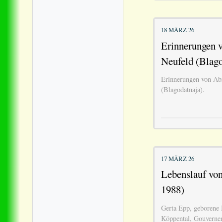
18 MÄRZ 26
Erinnerungen 
Neufeld (Blago
Erinnerungen von Ab
(Blagodatnaja).
17 MÄRZ 26
Lebenslauf vo
1988)
Gerta Epp, geborene 
Köppental, Gouverne