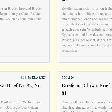
usan Bruder Epp und Bruder
Zweifel hatten sich mir schon früh
Herrn, dem gerechten Richter
sich nichts Irrtümliches in unsere
um wollen es dann nun nicht
eingeschlichen, dann aber las ich i
Lebenslauf des Großvaters meiner 
er auch über sein Verhältnis zum 
Epp schrieb und über dessen herrs
Wesen, als einer Macht, der er, Ohm
anderen Erkenntnis, nicht entgegen
vermochte.
ELENA KLASSEN
5 MAI 26
a. Brief Nr. 82, Nr.
Briefe aus Chiwa. Brief 
81
 Postkarte vom 26. Juni habe
Dass bei Bruder B. Janzen wieder 
lten. Gott segne den kleinen
Hausfrau eingezogen ist, werdet ih