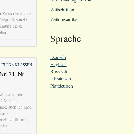
Zeitschriften
n Verstorbenen aus
Zeitungsartikel
Gregor Sawatzki
hmigung die zu
aden
Sprache
Deutsch
Englisch
ELENA KLASSEN
Russisch
Nr. 74, Nr.
Ukrainisch
Plattdeutsch
 Winter durch
t 2 Mädchen
habt, auch ich habe
dürfen.
elius hilft mir,
ehlen.