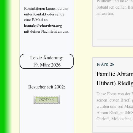
Wilhelm und lasse ih
Sobald ich deinen Bri
Kontaktieren kannst du uns
antworten.
unter Kontakt oder sende
eine E-Mail an
kontakt@chortitza.org
mit deiner Nachricht an uns.
Letzte Änderung:
16 APR. 26
19. März 2026
Familie Abram 
Hübert) Riedig
Besucher seit 2002:
Diese Fotos von der 
seinen letzten Brief,
wurden uns von Maxi
Abram Riediger #468
Ohrloff, Molotschna