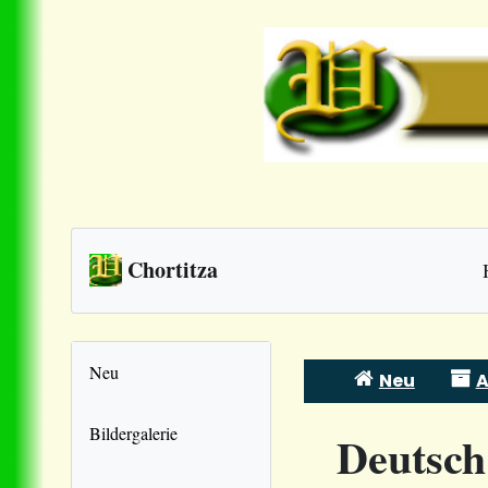
Chortitza
Neu
Neu
A
Skip
to
Bildergalerie
Deutsch
content