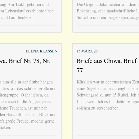
lung Am Trakt, geboren und
Die Originaldokumenten von dem L
em Lebenslauf erzählt sie über
Bekehrung, eine handschriftliche L
d und Familienleben.
Sütterlin und ein Fragebogen, aus
ELENA KLASSEN
15 MÄRZ 26
a. Brief Nr. 78, Nr.
Briefe aus Chiwa. Brief 
77
 nun alle in der Stube hängen
Kürzlich war in der russischen Ze
onders vor das schöne, große und
eines Sägetisches nach englischem
liengruppe. O ihr lieben, da
Schwungrad zu nur 15 Rubel. Ich hä
icke euch in die Augen, jedes
Lust, wenn ich es bis dahin bringe
leine Trudchen, ist mir nah.
solchen zu verschreiben.
en Hans oft ansehen, Blick und
ft große Freude, möchte gerne
ücken.