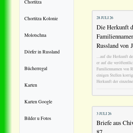
Chortitza
28 JULI 26
Chortitza Kolonie
Die Herkunft 
Molotschna
Familiennamen
Russland von J
Dörfer in Russland
...auf die Herkunft 
er auf die veröftentl
Bücherregal
Familiennamen von R
einigen Stellen korri
Herkunft der einzeln
Karten
Karten Google
3 JULI 26
Bilder u Fotos
Briefe aus Chiw
87