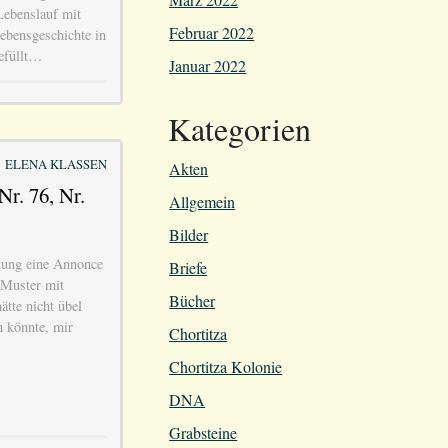
ebenslauf mit
Februar 2022
ebensgeschichte in
gefüllt…
Januar 2022
Kategorien
ELENA KLASSEN
Akten
Nr. 76, Nr.
Allgemein
Bilder
itung eine Annonce
Briefe
 Muster mit
Bücher
tte nicht übel
n könnte, mir
Chortitza
Chortitza Kolonie
DNA
Grabsteine