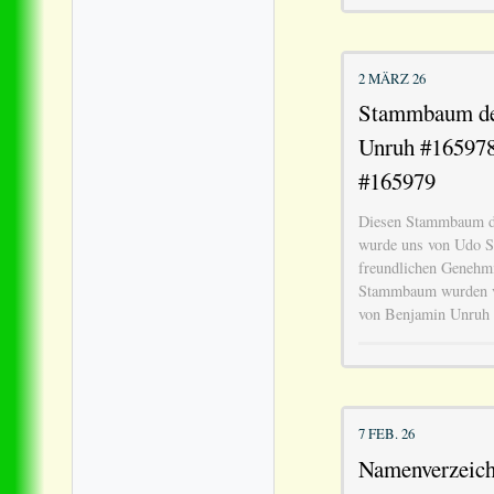
2 MÄRZ 26
Stammbaum de
Unruh #165978
#165979
Diesen Stammbaum d
wurde uns von Udo Sc
freundlichen Genehmi
Stammbaum wurden vo
von Benjamin Unruh
7 FEB. 26
Namenverzeich