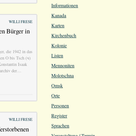
Informationen
Kanada
WILLI FRESE
Karten
en Bürger in
Kirchenbuch
Kolonie
er, die 1942 in das
Listen
en O bis Tsch (ч)
onstantin Isaak
Mennoniten
tsarchiv der…
Molotschna
Omsk
Orte
Personen
Register
WILLI FRESE
Sprachen
erstorbenen
Veranstaltung / Termin