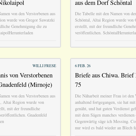
Nikolaipol
aus dem Dorf Schöntal
Namen von den Verstorbenen aus
Die Tabelle mit den Namen von de
gion wurde von Gregor Sawatzki
Schöntal, Altai Region wurde von 
undliche Genehmigung die zu
erstellt, mit der freundliche Gene
laipolHerunterladen
veröffentlichen. SchöntalHerunterl
WILLI FRESE
6 FEB. 26
nis von Verstorbenen
Briefe aus Chiwa. Brief 
Gnadenfeld (Mirnoje)
75
Namen von den Verstorbenen aus
Die Näharbeit meiner Frau ist den
, Altai Region wurde von
anhaltend fortgegangen, sie hat mi
llt, mit der freundliche
genäht, und hat guten Verdienst ge
eröffentlichen. Gnadenfeld
mit dem Sägen manches verdienen 
den
Gegenwärtig säge ich Messing. Corn
nur wird es bald wieder an Blech f