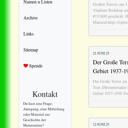
Namen u Listen
Großen Terrors aus U
Vladimir Redekop uns
#151800 geschickt. H
Archive
Material:https://opte
Links
Sitemap
21 JUNI 25
Der Große Ter
Spende
Gebiet 1937-1
Der Große Terror im
Tom 2Herunterladen 
Kontakt
Gebiet 1937-1938 To
Du hast eine Frage,
Anregung, eine Mitteilung
oder Material zur
Geschichte der
12 JUNI 25
Mennoniten?