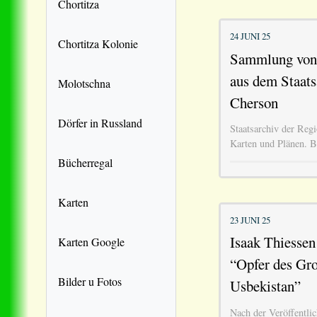
Chortitza
24 JUNI 25
Chortitza Kolonie
Sammlung von 
aus dem Staats
Molotschna
Cherson
Dörfer in Russland
Staatsarchiv der Re
Karten und Plänen. B
Bücherregal
Karten
23 JUNI 25
Isaak Thiessen
Karten Google
“Opfer des Gro
Bilder u Fotos
Usbekistan”
Nach der Veröffentli