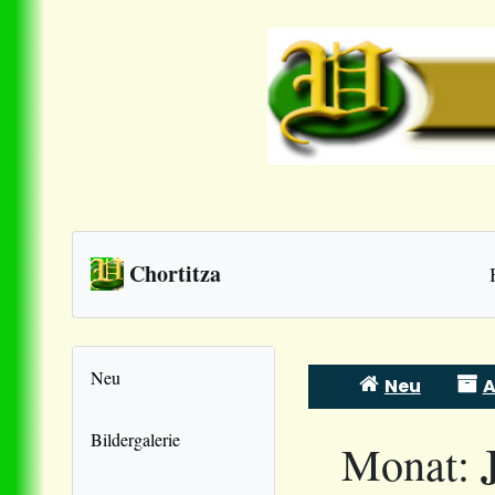
Chortitza
Neu
Neu
A
Skip
to
Bildergalerie
Monat:
content