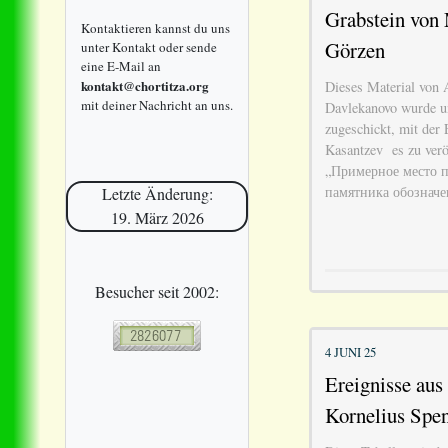
Grabstein von 
Kontaktieren kannst du uns
Görzen
unter Kontakt oder sende
eine E-Mail an
kontakt@chortitza.org
Dieses Material von 
mit deiner Nachricht an uns.
Davlekanovo wurde u
zugeschickt, mit der
Kasantzev es zu veröf
„Примерное место 
памятника обознач
Letzte Änderung:
19. März 2026
Besucher seit 2002:
4 JUNI 25
Ereignisse au
Kornelius Spen