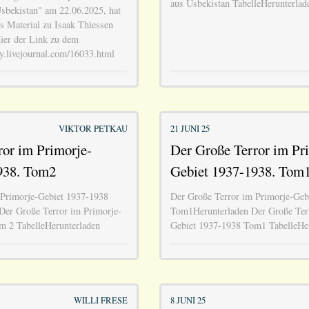
aus Usbekistan TabelleHerunterlad
sbekistan" am 22.06.2025, hat
 Material zu Isaak Thiessen
ier der Link zu dem
ey.livejournal.com/16033.html
VIKTOR PETKAU
21 JUNI 25
ror im Primorje-
Der Große Terror im Pr
938. Tom2
Gebiet 1937-1938. Tom
 Primorje-Gebiet 1937-1938
Der Große Terror im Primorje-Geb
Der Große Terror im Primorje-
Tom1Herunterladen Der Große Terr
m 2 TabelleHerunterladen
Gebiet 1937-1938 Tom1 TabelleHer
WILLI FRESE
8 JUNI 25