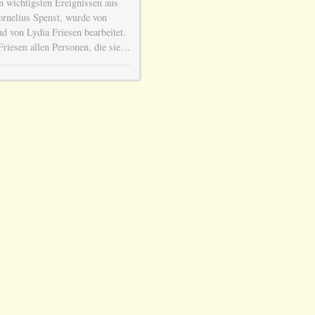
n wichtigsten Ereignissen aus
rnelius Spenst, wurde von
nd von Lydia Friesen bearbeitet.
Friesen allen Personen, die sie…