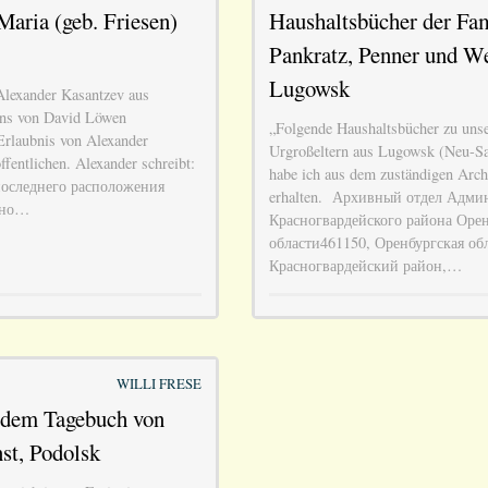
Maria (geb. Friesen)
Haushaltsbücher der Fam
Pankratz, Penner und W
Lugowsk
Alexander Kasantzev aus
ns von David Löwen
„Folgende Haushaltsbücher zu uns
 Erlaubnis von Alexander
Urgroßeltern aus Lugowsk (Neu-S
fentlichen. Alexander schreibt:
habe ich aus dem zuständigen Arch
последнего расположения
erhalten. Архивный отдел Адми
ено…
Красногвардейского района Оре
области461150, Оренбургская обл
Красногвардейский район,…
WILLI FRESE
s dem Tagebuch von
st, Podolsk