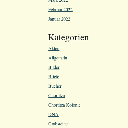
Februar 2022
Januar 2022
Kategorien
Akten
Allgemein
Bilder
Briefe
Bücher
Chortitza
Chortitza Kolonie
DNA
Grabsteine