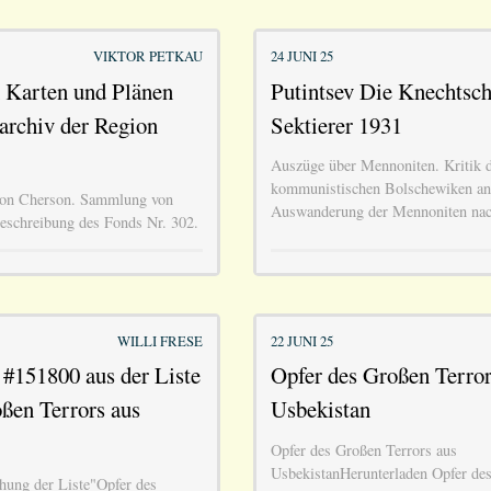
VIKTOR PETKAU
24 JUNI 25
Karten und Plänen
Putintsev Die Knechtsch
archiv der Region
Sektierer 1931
Auszüge über Mennoniten. Kritik 
kommunistischen Bolschewiken an
gion Cherson. Sammlung von
Auswanderung der Mennoniten nac
eschreibung des Fonds Nr. 302.
WILLI FRESE
22 JUNI 25
 #151800 aus der Liste
Opfer des Großen Terror
ßen Terrors aus
Usbekistan
Opfer des Großen Terrors aus
UsbekistanHerunterladen Opfer de
chung der Liste"Opfer des