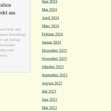
Juni 2024
ilien
Mai 2024
edel aus
April 2024
März 2024
eren Groß- und
Februar 2024
amara-Ansiedlung)
iv auf Anfrage
Januar 2024
нистрации
Dezember 2023
нбургской
асть,
November 2023
Oktober 2023
September 2023
August 2023
Juli 2023
Juni 2023
Mai 2023