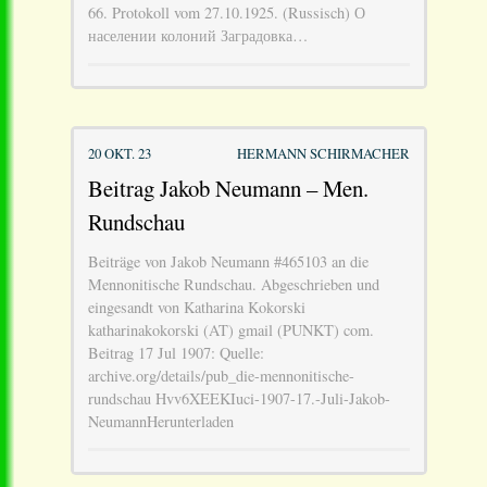
66. Protokoll vom 27.10.1925. (Russisch) О
населении колоний Заградовка…
20 OKT. 23
HERMANN SCHIRMACHER
Beitrag Jakob Neumann – Men.
Rundschau
Beiträge von Jakob Neumann #465103 an die
Mennonitische Rundschau. Abgeschrieben und
eingesandt von Katharina Kokorski
katharinakokorski (AT) gmail (PUNKT) com.
Beitrag 17 Jul 1907: Quelle:
archive.org/details/pub_die-mennonitische-
rundschau Hvv6XEEKIuci-1907-17.-Juli-Jakob-
NeumannHerunterladen