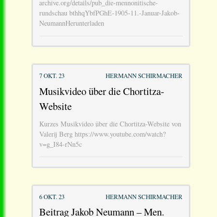
archive.org/details/pub_die-mennonitische-
rundschau bthhqYbfPGhE-1905-11.-Januar-Jakob-
NeumannHerunterladen
7 OKT. 23
HERMANN SCHIRMACHER
Musikvideo über die Chortitza-
Website
Kurzes Musikvideo über die Chortitza-Website von
Valerij Berg https://www.youtube.com/watch?
v=g_I84-rNn5c
6 OKT. 23
HERMANN SCHIRMACHER
Beitrag Jakob Neumann – Men.