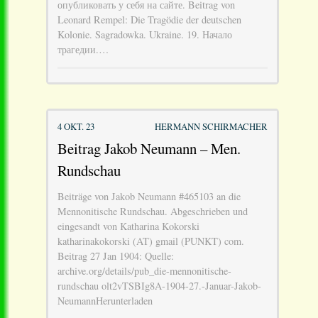
опубликовать у себя на сайте. Beitrag von
Leonard Rempel: Die Tragödie der deutschen
Kolonie. Sagradowka. Ukraine. 19. Начало
трагедии.…
4 OKT. 23
HERMANN SCHIRMACHER
Beitrag Jakob Neumann – Men.
Rundschau
Beiträge von Jakob Neumann #465103 an die
Mennonitische Rundschau. Abgeschrieben und
eingesandt von Katharina Kokorski
katharinakokorski (AT) gmail (PUNKT) com.
Beitrag 27 Jan 1904: Quelle:
archive.org/details/pub_die-mennonitische-
rundschau olt2vTSBIg8A-1904-27.-Januar-Jakob-
NeumannHerunterladen