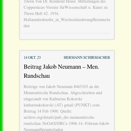
Thorn.Von Dr. Reinhold Heuer. Mitteilungen des
Coppernicus-Vereins fürWissenschaft u. Kunst zu
Thorn Heft 42. 1934.
Hollaenderdoerfer_in_WeichselniederungHerunterla
den
14 OKT. 23
HERMANN SCHIRMACHER
Beitrag Jakob Neumann – Men.
Rundschau
Beiträge von Jakob Neumann #465103 an die
Mennonitische Rundschau. Abgeschrieben und
eingesandt von Katharina Kokorski
katharinakokorski (AT) gmail (PUNKT) com.
Beitrag 14 Feb 1906: Quelle:
archive.org/details/pub_die-mennonitische-
rundschau 3foG4tXSlBCe-1906-14.-Februar-Jakob-
NeumannHerunterladen