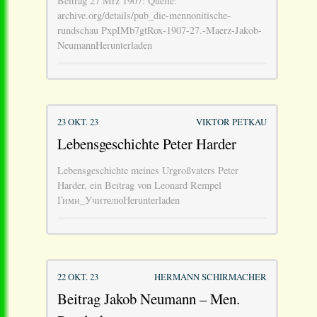
Beitrag 27 Mrz 1907: Quelle:
archive.org/details/pub_die-mennonitische-
rundschau PxpIMb7gtRox-1907-27.-Maerz-Jakob-
NeumannHerunterladen
23 OKT. 23
VIKTOR PETKAU
Lebensgeschichte Peter Harder
Lebensgeschichte meines Urgroßvaters Peter
Harder, ein Beitrag von Leonard Rempel
Гимн_УчителюHerunterladen
22 OKT. 23
HERMANN SCHIRMACHER
Beitrag Jakob Neumann – Men.