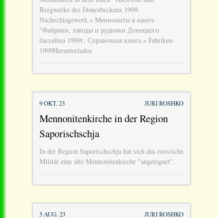
Bergwerke des Donezbeckens 1909.
Nachschlagewerk.» Меннониты в книге
"Фабрики, заводы и рудники Донецкого
бассейна 1909г. Справочная книга.» Fabriken-
1909Herunterladen
9 OKT. 23
JURI ROSHKO
Mennonitenkirche in der Region
Saporischschja
In der Region Saporischschja hat sich das russische
Militär eine alte Mennonitenkirche "angeeignet".
5 AUG. 23
JURI ROSHKO