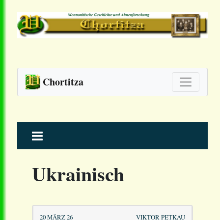
Chortitza
Skip
to
content
Ukrainisch
20 MÄRZ 26
VIKTOR PETKAU