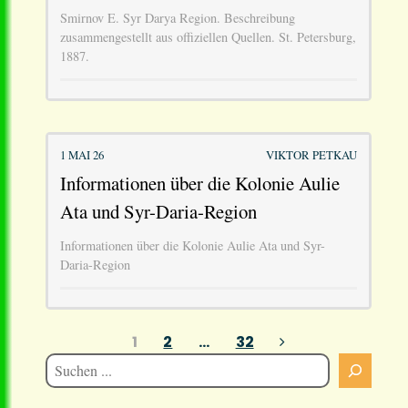
Smirnov E. Syr Darya Region. Beschreibung
zusammengestellt aus offiziellen Quellen. St. Petersburg,
1887.
1 MAI 26
VIKTOR PETKAU
Informationen über die Kolonie Aulie
Ata und Syr-Daria-Region
Informationen über die Kolonie Aulie Ata und Syr-
Daria-Region
Seitennummerierung
1
2
…
32
der