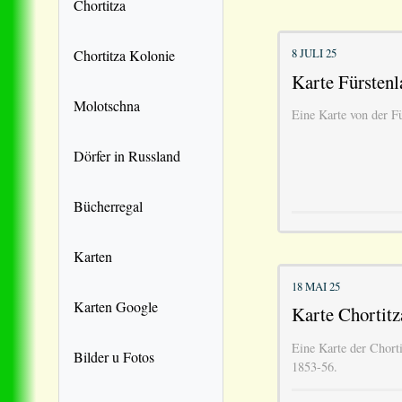
Chortitza
8 JULI 25
Chortitza Kolonie
Karte Fürstenl
Molotschna
Eine Karte von der F
Dörfer in Russland
Bücherregal
Karten
18 MAI 25
Karten Google
Karte Chortitz
Eine Karte der Chort
Bilder u Fotos
1853-56.