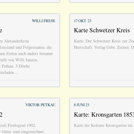
WILLI FRESE
17 OKT. 23
e
Karte Schwetzer Kreis
n Alexanderkron
Karte: Der Schwetzer Kreis zur Zei
Russland und Folgestaaten, die
Herrschaft. Verlag Gebr. Zeuner, D
hen Zeiten auch anders benannt
llt von Willi Janzen,
r Petkau. 5 Dörfer
nterladen…
VIKTOR PETKAU
8 JUNI 23
2
Karte: Kronsgarten 185
esd) Pawlograd 1902.
Karte der Kolonie Kronsgarten im 
 Güter sind eingezeichnet.