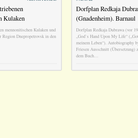
triebenen
Dorfplan Redkaja Dubr
n Kulaken
(Gnadenheim). Barnaul
nen mennonitischen Kulaken und
Dorfplan Redkaja Dubrawa (vor 1
er Region Dnepropetrovsk in den
„God`s Hand Upon My Life“ („Got
meinem Leben“). Autobiography b
Friesen Ausschnitt (Übersetzung) 
dem Buch…