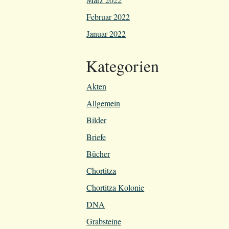
Februar 2022
Januar 2022
Kategorien
Akten
Allgemein
Bilder
Briefe
Bücher
Chortitza
Chortitza Kolonie
DNA
Grabsteine