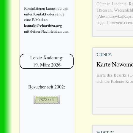
Güter in Lindental R
Kontaktieren kannst du uns
Thiessen, Wiesenfeld
unter Kontakt oder sende
(Alexandrowka)Карта
eine E-Mail an
года. Помечены сел
kontakt@chortitza.org
mit deiner Nachricht an uns.
7 JUNI 23
Letzte Änderung:
Karte Nowomo
19. März 2026
Karte des Bezirks (
sich die Kolonie Kron
Besucher seit 2002:
26 OKT. 22