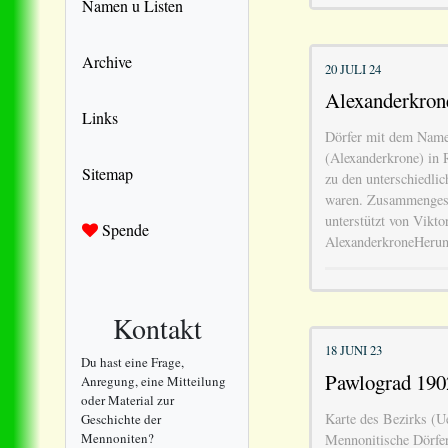
Namen u Listen
Archive
20 JULI 24
Alexanderkron
Links
Dörfer mit dem Name
(Alexanderkrone) in 
Sitemap
zu den unterschiedlic
waren. Zusammengeste
unterstützt von Vikto
Spende
AlexanderkroneHeru
Kontakt
18 JUNI 23
Du hast eine Frage,
Pawlograd 190
Anregung, eine Mitteilung
oder Material zur
Karte des Bezirks (U
Geschichte der
Mennoniten?
Mennonitische Dörfer