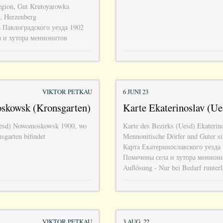
egion, Gut Krutoyarowka
, Herzenberg
 Павлоградского уезда 1902
а и хутора меннонитов
VIKTOR PETKAU
6 JUNI 23
skowsk (Kronsgarten)
Karte Ekaterinoslav (Ue
Uesd) Nowomoskowsk 1900, wo
Karte des Bezirks (Uesd) Ekaterin
sgarten bifindet
Mennonitische Dörfer und Guter si
Карта Екатеринославского уезда 
Помечены села и хутора меннони
Auflösung - Nur bei Bedarf runter
VIKTOR PETKAU
3 AUG. 22