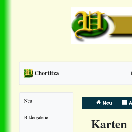
Chortitza
Neu
Neu
A
Skip
to
Bildergalerie
Karten
content