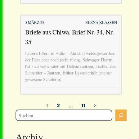
5 MÄRZ 25
ELENA KLASSEN
Briefe aus Chiwa. Brief Nr. 34, Nr.
35
Unsere Eltern in Aulie – Ata sind weiss geworden,
der Papa aber noch recht rüstig. Schwager Herrm.
hat sich verheiratet mit Helene Jantzen, Tochter des
Schneider – Jantzen, früher Lysanderhöh (meine
gewesene Schülerin).
Seitennummerierung
1
2
…
11
der
Beiträge
Archiv