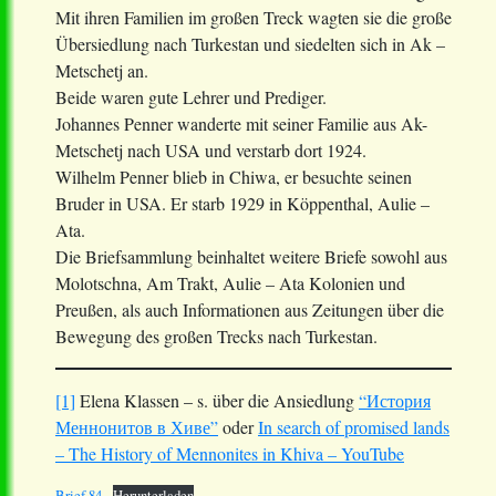
Mit ihren Familien im großen Treck wagten sie die große
Übersiedlung nach Turkestan und siedelten sich in Ak –
Metschetj an.
Beide waren gute Lehrer und Prediger.
Johannes Penner wanderte mit seiner Familie aus Ak-
Metschetj nach USA und verstarb dort 1924.
Wilhelm Penner blieb in Chiwa, er besuchte seinen
Bruder in USA. Er starb 1929 in Köppenthal, Aulie –
Ata.
Die Briefsammlung beinhaltet weitere Briefe sowohl aus
Molotschna, Am Trakt, Aulie – Ata Kolonien und
Preußen, als auch Informationen aus Zeitungen über die
Bewegung des großen Trecks nach Turkestan.
[1]
Elena Klassen – s. über die Ansiedlung
“История
Меннонитов в Хиве”
oder
In search of promised lands
– The History of Mennonites in Khiva – YouTube
Brief 84
Herunterladen