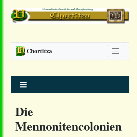
Chortitza
Skip
to
content
Die
Mennonitencolonien