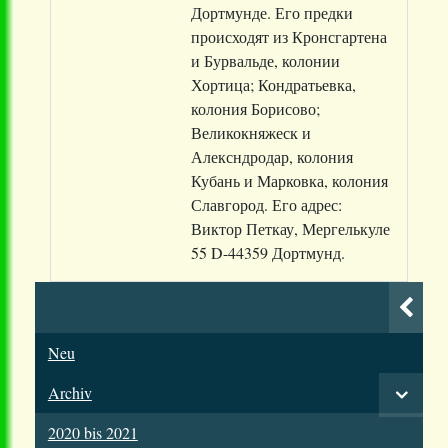
Дортмунде. Его предки
происходят из Кронсгартена
и Бурвальде, колонии
Хортица; Кондратьевка,
колония Борисово;
Великокняжеск и
Алексндродар, колония
Кубань и Марковка, колония
Славгород. Его адрес:
Виктор Петкау, Мергелькуле
55 D-44359 Дортмунд.
Neu
Archiv
2020 bis 2021