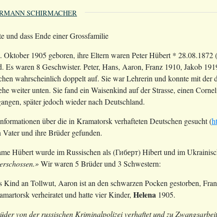
RMANN SCHIRMACHER
te und dass Ende einer Grossfamilie
8. Oktober 1905 geboren, ihre Eltern waren Peter Hübert * 28.08.187
d. Es waren 8 Geschwister. Peter, Hans, Aaron, Franz 1910, Jakob 1
auchen wahrscheinlich doppelt auf. Sie war Lehrerin und konnte mit 
siehe weiter unten. Sie fand ein Waisenkind auf der Strasse, einen Corn
angen, später jedoch wieder nach Deutschland.
Informationen über die in Kramatorsk verhafteten Deutschen gesucht (
h
n Vater und ihre Brüder gefunden.
me Hübert wurde im Russischen als (Гиберт) Hibert und im Ukrainische
 erschossen.»
Wir waren 5 Brüder und 3 Schwestern:
ls Kind an Tollwut, Aaron ist an den schwarzen Pocken gestorben, Fr
Helena
martorsk verheiratet und hatte vier Kinder,
1905.
er von der russischen Kriminalpolizei verhaftet und zu Zwangsarbeit n