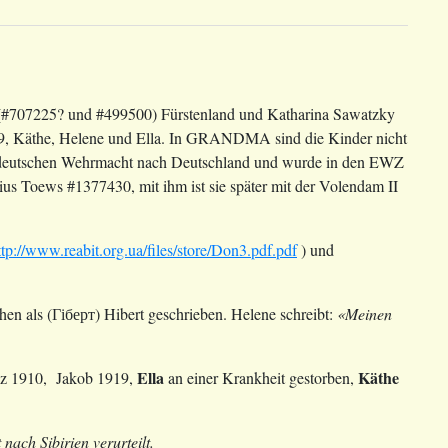
2 (#707225? und #499500) Fürstenland und Katharina Sawatzky
919, Käthe, Helene und Ella. In GRANDMA sind die Kinder nicht
der deutschen Wehrmacht nach Deutschland und wurde in den EWZ
elius Toews #1377430, mit ihm ist sie später mit der Volendam II
ttp://www.reabit.org.ua/files/store/Don3.pdf.pdf
) und
n als (Гіберт) Hibert geschrieben. Helene schreibt:
«Meinen
Ella
Käthe
anz 1910, Jakob 1919,
an einer Krankheit gestorben,
ach Sibirien verurteilt.