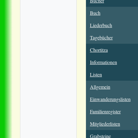
Bücher
Buch
Liederbuch
Tagebücher
Chortitza
Informationen
Listen
Allgemein
Einwanderungslisten
Familienregister
Mitgliederlisten
Grabsteine