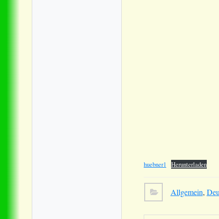
huebner1
Herunterladen
Allgemein
,
Deu