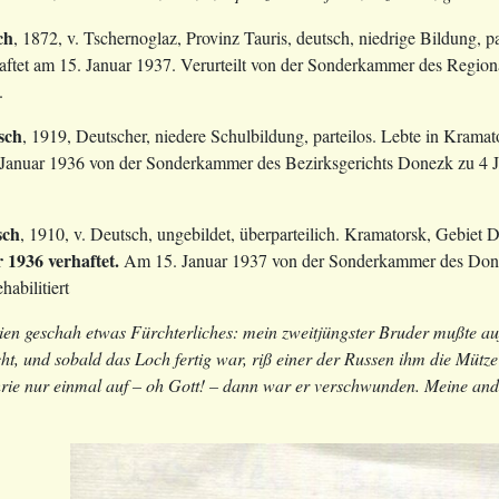
ch
, 1872, v. Tschernoglaz, Provinz Tauris, deutsch, niedrige Bildung, 
haftet am 15. Januar 1937. Verurteilt von der Sonderkammer des Regio
.
sch
, 1919, Deutscher, niedere Schulbildung, parteilos. Lebte in Kramat
Januar 1936 von der Sonderkammer des Bezirksgerichts Donezk zu 4 Ja
sch
, 1910, v. Deutsch, ungebildet, überparteilich. Kramatorsk, Gebie
 1936 verhaftet.
Am 15. Januar 1937 von der Sonderkammer des Donez
habilitiert
en geschah etwas Fürchterliches: mein zweitjüngster Bruder mußte auf
cht, und sobald das Loch fertig war, riß einer der Russen ihm die Mü
hrie nur einmal auf – oh Gott! – dann war er verschwunden. Meine an