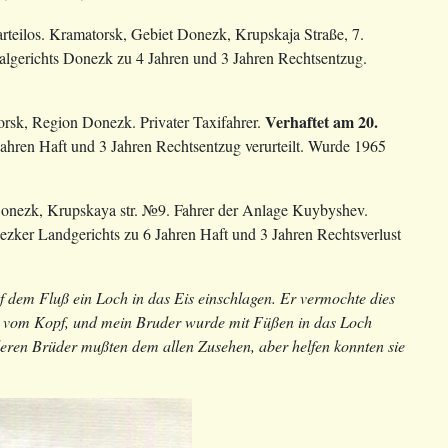
parteilos. Kramatorsk, Gebiet Donezk, Krupskaja Straße, 7.
nalgerichts Donezk zu 4 Jahren und 3 Jahren Rechtsentzug.
Verhaftet am 20.
orsk, Region Donezk. Privater Taxifahrer.
hren Haft und 3 Jahren Rechtsentzug verurteilt. Wurde 1965
t Donezk, Krupskaya str. №9. Fahrer der Anlage Kuybyshev.
ker Landgerichts zu 6 Jahren Haft und 3 Jahren Rechtsverlust
 dem Fluß ein Loch in das Eis einschlagen. Er vermochte dies
tze vom Kopf, und mein Bruder wurde mit Füßen in das Loch
deren Brüder mußten dem allen Zusehen, aber helfen konnten sie