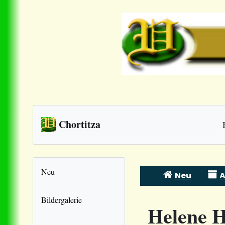
Chortitza
Neu
Neu
A
Skip
to
Bildergalerie
Helene 
content