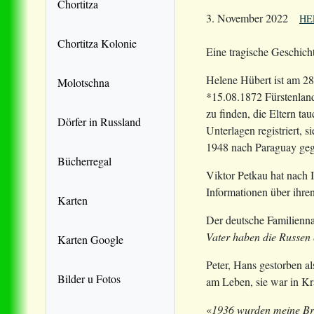
Chortitza
3. November 2022
HE
Chortitza Kolonie
Eine tragische Geschich
Helene Hübert ist am 2
Molotschna
*15.08.1872 Fürstenlan
zu finden, die Eltern t
Dörfer in Russland
Unterlagen registriert, 
1948 nach Paraguay geg
Bücherregal
Viktor Petkau hat nach 
Informationen über ihre
Karten
Der deutsche Familienna
Vater haben die Russen
Karten Google
Peter, Hans gestorben a
Bilder u Fotos
am Leben, sie war in Kra
«
1936 wurden meine Brüd