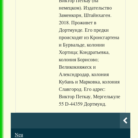
Виктор Петкау (на
немецком). Издательство
Заменкорн, Штайнхаген.
2018. Проживет в
Дортмунде. Его предки
происходят из Кронсгартена
и Бурвальде, колонии
Хортица; Кондратьевка,
колония Борисово;
Великокняжеск и
Алексндродар, колония
Кубань и Марковка, колония
Славгород. Его адрес:
Виктор Петкау, Мергелькуле
55 D-44359 Дортмунд.
Neu