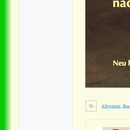
Allgemein
,
Bu