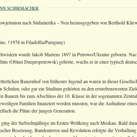
NN SCHIRMACHER
owjetunion nach Südamerika – Neu herausgegeben von Berthold Klie
ne, †1978 in Filadelfia/Paraguay)
chwistern wurde Jakob Martens 1897 in Petrowo/Ukraine geboren. Nach
tin (Oblast Dnepropetrowsk) gehörte, wuchs er in einer typisch deut
elterlichen Bauernhof von frühester Jugend an waren in dieser Gesellsc
n Schulen, oder gar ein Studium gehörten zu den erstrebenswerten Ziele
 Bauern bis zum Abschluss der 10. Klasse in der sogenannten Zentral
jeweiligen Familien finanziert werden mussten, war die Aufnahme eine
ielfach die Pläne der jungen Generation.
er ging der Siebzehnjährige im Ersten Weltkrieg nach Moskau. Bald darau
scher Besetzung, Bandenterror und Revolution erfolgte die Verhaftung