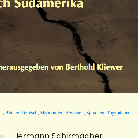
ch
,
Bücher
,
Deutsch
,
Mennoniten
,
Personen
,
Sprachen
,
Tagebücher
Hermann Schirmacher