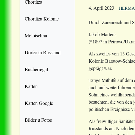
Chortitza
4. April 2023
HERMA
Chortitza Kolonie
Durch Zarenreich und S
Jakob Martens
Molotschna
(*1897 in Petrowo/Ukrai
Dörfer in Russland
Als zweites von 13 Ges
Kolonie Baratow-Schlach
geprägt war.
Bücherregal
Tätige Mithilfe auf dem 
Karten
auch auf weiterführende
Sohn eines wohlhabenden
besuchten, die von den 
Karten Google
politischen Ereignisse v
Bilder u Fotos
Als freiwilliger Sanität
Russlands an. Nach deut