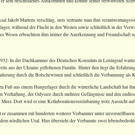
 er sein bescheidenes Auskommen und konnte seiner verwitweten Schwes
al Jakob Martens verschlug, stets vertraute man ihm verantwortungsvol
tslager, während der Flucht in den Westen sowie schließlich in der Ve
ktes Wesen erbrachtem ihm immer die Anerkennung und Freundschaft s
1932: In der Dachkammer des Deutschen Konsulats in Leningrad wartet
eits aus der Ukraine geflohenen Familie. Hinter ihm liegt die Erfahrung
alierung durch die Bolschewisten und schließlich die Verbannung als K
zu Fuß aus einem Hungerlager durch die winterliche Landschaft hat ihn
ten Verhaftung, der Odyssee durch mehrere Gefängnisse und den endlo
eer. Dort wird er eine Kollaborationsvereinbarung trotz Aussicht au
t er zusammen mit hunderten weiterer Verbannter unter unvorstellbare
dem nördlichen Ural. Hier übersteht der Verbannte zwei lebensbedrohl