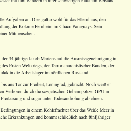
ter mit fünf Kindern in ihrer schwierigen Situation Beistand
le Aufgaben an. Dies galt sowohl für das Elternhaus, den
rwaltung der Kolonie Fernheim im Chaco Paraguays. Sein
einer Mitmenschen.
 der 34-jährige Jakob Martens auf die Ausreisegenehmigung in
 des Ersten Weltkriegs, der Terror anarchistischer Banden, der
ulak in die Arbeitslager im nördlichen Russland.
 bis ans Tor zur Freiheit, Leningrad, gebracht. Noch weiß er
sen Verhören durch die sowjetischen Geheimpolizei GPU in
f Freilassung und sogar unter Todesandrohung ablehnen.
n Bedingungen in einem Kohlefrachter über das Weiße Meer in
iche Erkrankungen und kommt schließlich nach fünfjähriger