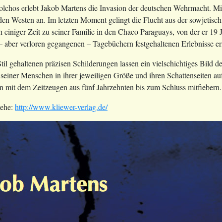
olchos erlebt Jakob Martens die Invasion der deutschen Wehrmacht. Mit 
 den Westen an. Im letzten Moment gelingt die Flucht aus der sowjetisc
h einiger Zeit zu seiner Familie in den Chaco Paraguays, von der er 19 J
 – aber verloren gegangenen – Tagebüchern festgehaltenen Erlebnisse er
til gehaltenen präzisen Schilderungen lassen ein vielschichtiges Bild 
seiner Menschen in ihrer jeweiligen Größe und ihren Schattenseiten auf
hn mit dem Zeitzeugen aus fünf Jahrzehnten bis zum Schluss mitfiebern.
iehe:
http://www.kliewer-verlag.de/