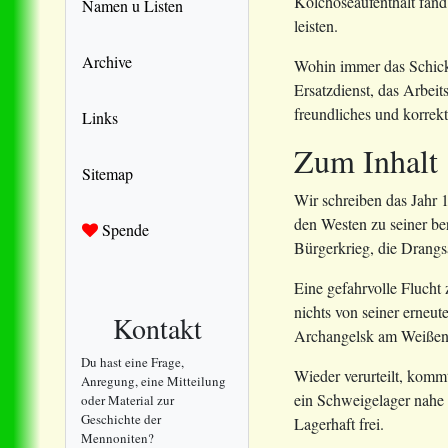
Kolchoseaufenthalt fand
Namen u Listen
leisten.
Archive
Wohin immer das Schicks
Ersatzdienst, das Arbei
freundliches und korre
Links
Zum Inhalt
Sitemap
Wir schreiben das Jahr 
den Westen zu seiner ber
Spende
Bürgerkrieg, die Drangs
Eine gefahrvolle Flucht 
nichts von seiner erneu
Kontakt
Archangelsk am Weißen M
Du hast eine Frage,
Wieder verurteilt, komm
Anregung, eine Mitteilung
ein Schweigelager nahe 
oder Material zur
Geschichte der
Lagerhaft frei.
Mennoniten?