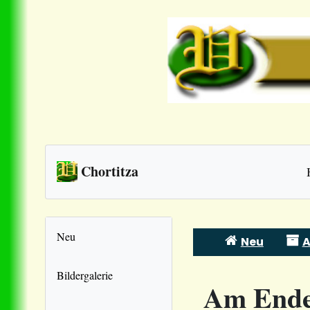
Chortitza
Neu
Neu
A
Skip
to
Bildergalerie
Am Ende 
content