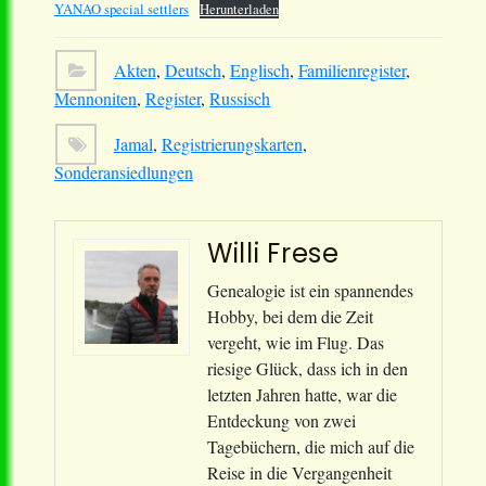
YANAO special settlers
Herunterladen
Akten
,
Deutsch
,
Englisch
,
Familienregister
,
Mennoniten
,
Register
,
Russisch
Jamal
,
Registrierungskarten
,
Sonderansiedlungen
Willi Frese
Genealogie ist ein spannendes
Hobby, bei dem die Zeit
vergeht, wie im Flug. Das
riesige Glück, dass ich in den
letzten Jahren hatte, war die
Entdeckung von zwei
Tagebüchern, die mich auf die
Reise in die Vergangenheit