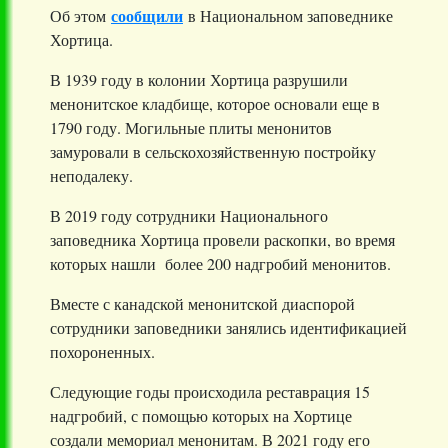
сообщили
Об этом
в Национальном заповеднике
Хортица.
В 1939 году в колонии Хортица разрушили
менонитское кладбище, которое основали еще в
1790 году. Могильные плиты менонитов
замуровали в сельскохозяйственную постройку
неподалеку.
В 2019 году сотрудники Национального
заповедника Хортица провели раскопки, во время
которых нашли более 200 надгробий менонитов.
Вместе с канадской менонитской диаспорой
сотрудники заповедники занялись идентификацией
похороненных.
Следующие годы происходила реставрация 15
надгробий, с помощью которых на Хортице
создали мемориал менонитам. В 2021 году его