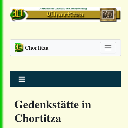
Chortitza
Skip
to
content
Gedenkstätte in
Chortitza