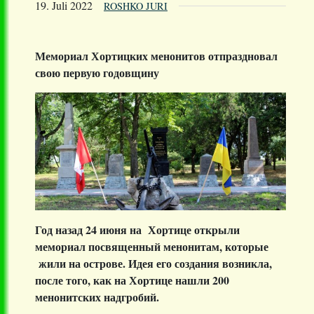
19. Juli 2022
ROSHKO JURI
Мемориал Хортицких менонитов отпраздновал
свою первую годовщину
Год назад 24 июня на Хортице открыли
мемориал посвященный менонитам, которые
жили на острове. Идея его создания возникла,
после того, как на Хортице нашли 200
менонитских надгробий.