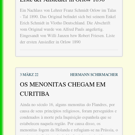
Ein Nachlass von Lehrer Franz Schmidt Orlow im Talas
- Tal 1890. Das Original befindet sich bei seinem Enkel
Erich Schmidt in Vlotho Deutschland. Die Abschrift
vom Original wurde von Alfred Pauls angefertig.
Eingesandt von Willi Janzen bzw Robert Friesen. Liste
der ersten Ansiedler in Orlow 1890
3 MÄRZ 22
HERMANN SCHIRMACHER
OS MENONITAS CHEGAM EM
CURITIBA
Ainda no século 16, alguns menonitas do Flandres, por
causa de seus princípios religiosos, foram perseguidos e
condenados à morte pela Inquisição espanhola que se
estabeleceu naquela região. Por causa disso, os
menonitas fogem da Holanda e refugiam-se na Prússia, o