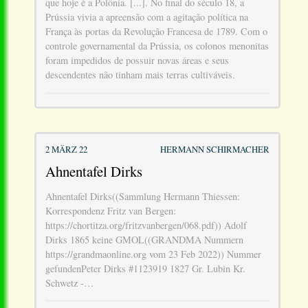
que hoje é a Polônia. [...]. No final do século 18, a
Prússia vivia a apreensão com a agitação política na
França às portas da Revolução Francesa de 1789. Com o
controle governamental da Prússia, os colonos menonitas
foram impedidos de possuir novas áreas e seus
descendentes não tinham mais terras cultiváveis.
2 MÄRZ 22
HERMANN SCHIRMACHER
Ahnentafel Dirks
Ahnentafel Dirks((Sammlung Hermann Thiessen:
Korrespondenz Fritz van Bergen:
https://chortitza.org/fritzvanbergen/068.pdf)) Adolf
Dirks 1865 keine GMOL((GRANDMA Nummern
https://grandmaonline.org vom 23 Feb 2022)) Nummer
gefundenPeter Dirks #1123919 1827 Gr. Lubin Kr.
Schwetz -…