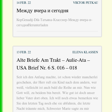
14 FEB. 22
VIKTOR PETKAU
Между вчера и сегодня
КорGenadij-Dik-Татьяна-Класснер-Между-вчера-и-
сегодняHerunterladen
13 FEB. 22
ELENA KLASSEN
Alte Briefe Am Trakt – Aulie-Ata –
USA Brief Nr. 6 S. 016 – 018
Seit ich den Anfang machte, ist schon wieder mancherlei
geschehen, der Herr ruft ein Kind nach dem andern, wer
weiß, vielleicht ist auch bald die Reihe an mir. Nun wie
Gott will, zu beidem bin bereit. Wie gut ist doch unser
lieber Vater dort oben. Ich will noch etwas bemerken wie
Sie den letzten Tag noch ehe sie abfuhren, die letzte
Nacht träumte mich, Schwester Marie sagte zu mir