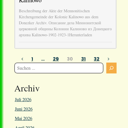
Kalinowo
Beschreibung der Akte der Mennonitischen
Kirchengemeinde der Kolonie Kalinowo aus dem
Donezker Archiv. Описание дела Меннонитской
церковной общины Колонии Калиново из Донецкого
архива Kalinowo-1902-1923-1Herunterladen
Seitennummerierung
1
…
29
30
31
32
der
Beiträge
Archiv
Juli 2026
Juni 2026
Mai 2026
April 2026