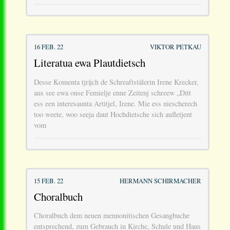
16 FEB. 22
VIKTOR PETKAU
Literatua ewa Plautdietsch
Desse Komenta tjrijch de Schreaftstälerin Irene Krecker,
aus see ewa onse Femielje enne Zeitenj schreew „Ditt
ess een interesaunta Artitjel, Irene. Mie ess niescherech
too weete, woo seeja daut Hochdietsche sich aufletjent
vom
15 FEB. 22
HERMANN SCHIRMACHER
Choralbuch
Choralbuch dem neuen mennonitischen Gesangbuche
entsprechend, zum Gebrauch in Kirche, Schule und Haus