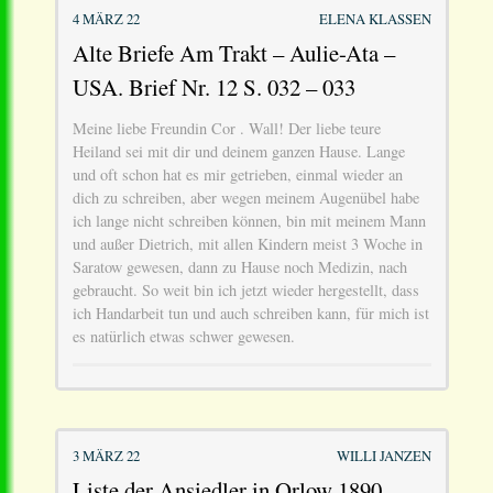
4 MÄRZ 22
ELENA KLASSEN
Alte Briefe Am Trakt – Aulie-Ata –
USA. Brief Nr. 12 S. 032 – 033
Meine liebe Freundin Cor . Wall! Der liebe teure
Heiland sei mit dir und deinem ganzen Hause. Lange
und oft schon hat es mir getrieben, einmal wieder an
dich zu schreiben, aber wegen meinem Augenübel habe
ich lange nicht schreiben können, bin mit meinem Mann
und außer Dietrich, mit allen Kindern meist 3 Woche in
Saratow gewesen, dann zu Hause noch Medizin, nach
gebraucht. So weit bin ich jetzt wieder hergestellt, dass
ich Handarbeit tun und auch schreiben kann, für mich ist
es natürlich etwas schwer gewesen.
3 MÄRZ 22
WILLI JANZEN
Liste der Ansiedler in Orlow 1890