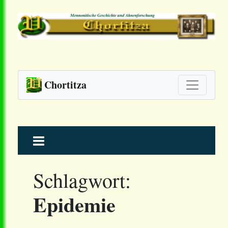
Chortitza
Skip
to
content
Schlagwort:
Epidemie