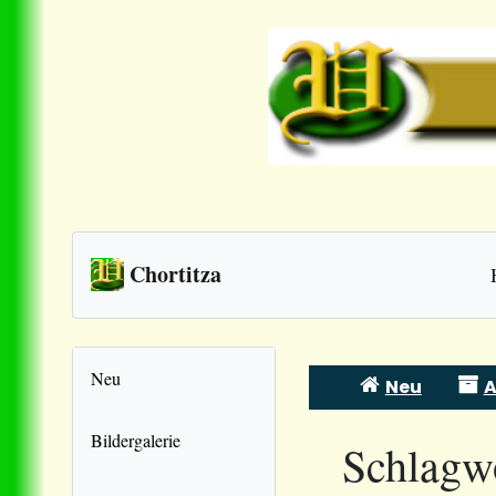
Chortitza
Neu
Neu
A
Skip
to
Bildergalerie
Schlagw
content