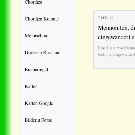
Chortitza
7 FEB. 22
Chortitza Kolonie
Mennoniten, di
Molotschna
eingewandert s
Eine Liste von Menno
Dörfer in Russland
Kolonie eingewandert
Bücherregal
Karten
Karten Google
Bilder u Fotos