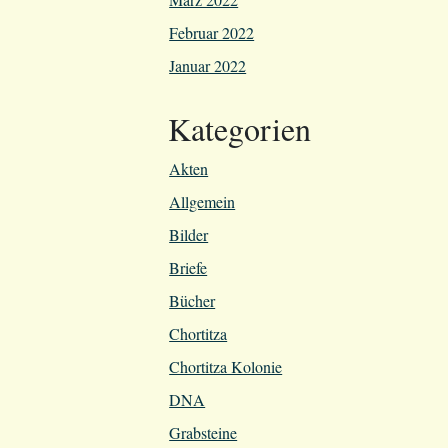
Februar 2022
Januar 2022
Kategorien
Akten
Allgemein
Bilder
Briefe
Bücher
Chortitza
Chortitza Kolonie
DNA
Grabsteine