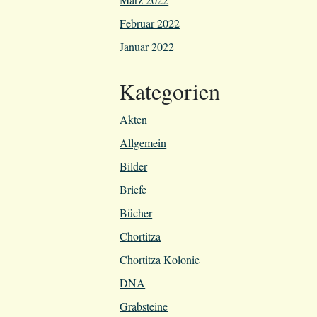
Februar 2022
Januar 2022
Kategorien
Akten
Allgemein
Bilder
Briefe
Bücher
Chortitza
Chortitza Kolonie
DNA
Grabsteine