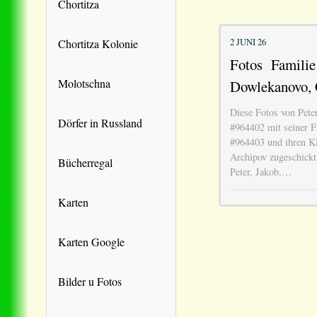
Chortitza
2 JUNI 26
Chortitza Kolonie
Fotos Familie
Molotschna
Dowlekanovo, 
Diese Fotos von Pete
Dörfer in Russland
#964402 mit seiner 
#964403 und ihren K
Archipov zugeschickt
Bücherregal
Peter, Jakob,…
Karten
Karten Google
Bilder u Fotos