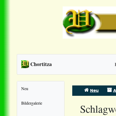
Chortitza
Neu
Neu
A
Skip
to
Bildergalerie
Schlagw
content