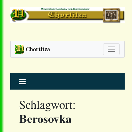
Chortitza
Skip
to
content
Schlagwort:
Berosovka