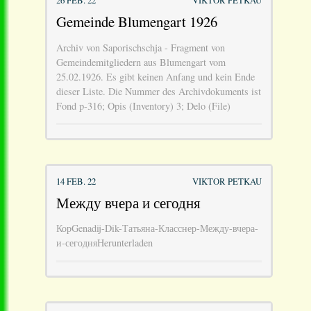
Gemeinde Blumengart 1926
Archiv von Saporischschja - Fragment von
Gemeindemitgliedern aus Blumengart vom
25.02.1926. Es gibt keinen Anfang und kein Ende
dieser Liste. Die Nummer des Archivdokuments ist
Fond p-316; Opis (Inventory) 3; Delo (File)
14 FEB. 22
VIKTOR PETKAU
Между вчера и сегодня
КорGenadij-Dik-Татьяна-Класснер-Между-вчера-
и-сегодняHerunterladen