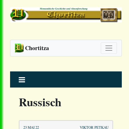
Chortitza
Skip
to
content
Russisch
23 MAI 22
VIKTOR PETKAU