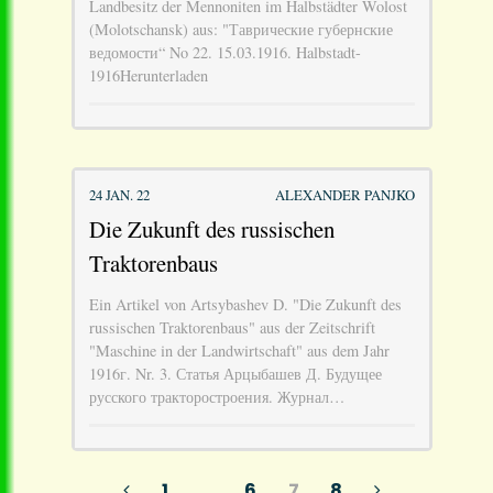
Landbesitz der Mennoniten im Halbstädter Wolost
(Molotschansk) aus: "Таврические губернские
ведомости“ No 22. 15.03.1916. Halbstadt-
1916Herunterladen
24 JAN. 22
ALEXANDER PANJKO
Die Zukunft des russischen
Traktorenbaus
Ein Artikel von Artsybashev D. "Die Zukunft des
russischen Traktorenbaus" aus der Zeitschrift
"Maschine in der Landwirtschaft" aus dem Jahr
1916г. Nr. 3. Статья Арцыбашев Д. Будущее
русского тракторостроения. Журнал…
1
…
6
7
8