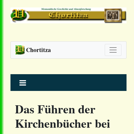
Chortitza
Skip
to
content
Das Führen der
Kirchenbücher bei