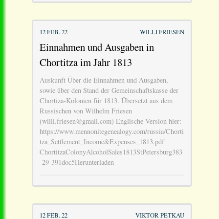
12 FEB. 22
WILLI FRIESEN
Einnahmen und Ausgaben in
Chortitza im Jahr 1813
Auskunft Über die Einnahmen und Ausgaben,
sowie über den Stand der Gemeinschaftskasse der
Chortiza-Kolonien für 1813. Übersetzt aus dem
Russischen von Wilhelm Friesen
(willi.friesen@gmail.com) Englische Version hier:
https://www.mennonitegenealogy.com/russia/Chorti
tza_Settlement_Income&Expenses_1813.pdf
ChortitzaColonyAlcoholSales1813StPetersburg383
-29-391doc5Herunterladen
12 FEB. 22
VIKTOR PETKAU