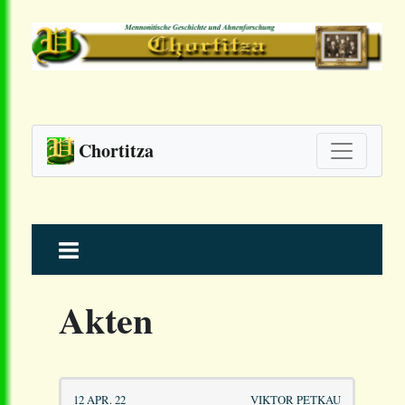
Chortitza
Skip
to
content
Akten
12 APR. 22
VIKTOR PETKAU