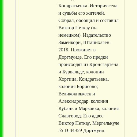
Кондратьевка. История села
и судьбы его жителей.
Собрал, обобщил и составил
Виктор Петкау (на
немецком). Издательство
Заменкорн, Штайнхаген.
2018. Проживет в
Дортмунде. Его предки
происходят из Кронсгартена
и Бурвальде, колонии
Хортица; Кондратьевка,
колония Борисово;
Великокняжеск и
Алексндродар, колония
Кубань и Марковка, колония
Славгород. Его адрес:
Виктор Петкау, Мергелькуле
55 D-44359 Дортмунд.