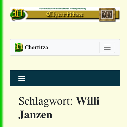
Chortitza
Skip
to
content
Willi
Schlagwort:
Janzen