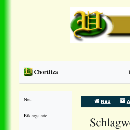
Chortitza
Neu
Neu
A
Skip
to
Bildergalerie
Schlagw
content