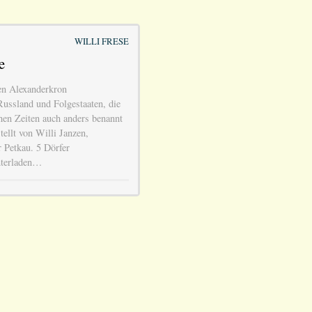
WILLI FRESE
e
n Alexanderkron
Russland und Folgestaaten, die
hen Zeiten auch anders benannt
llt von Willi Janzen,
r Petkau. 5 Dörfer
nterladen…