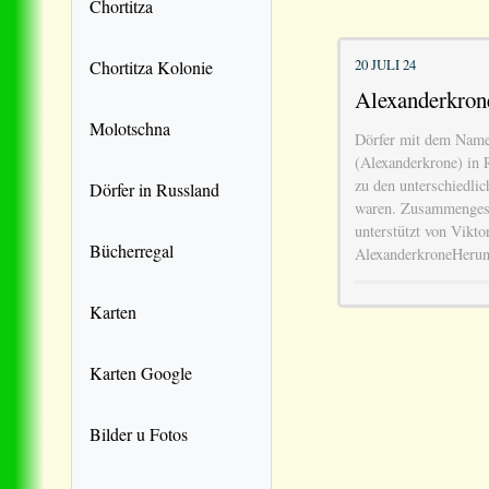
Chortitza
20 JULI 24
Chortitza Kolonie
Alexanderkron
Molotschna
Dörfer mit dem Name
(Alexanderkrone) in 
zu den unterschiedlic
Dörfer in Russland
waren. Zusammengeste
unterstützt von Vikto
Bücherregal
AlexanderkroneHeru
Karten
Karten Google
Bilder u Fotos