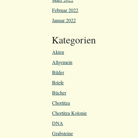
Februar 2022
Januar 2022
Kategorien
Akten
Allgemein
Bilder
Briefe
Bücher
Chortitza
Chortitza Kolonie
DNA
Grabsteine