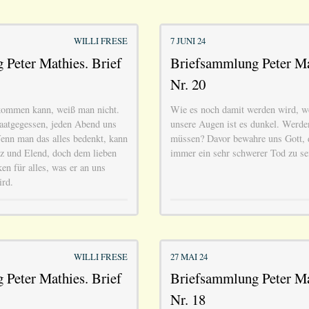
WILLI FRESE
7 JUNI 24
Peter Mathies. Brief
Briefsammlung Peter Ma
Nr. 20
kommen kann, weiß man nicht.
Wie es noch damit werden wird, we
saatgegessen, jeden Abend uns
unsere Augen ist es dunkel. Werde
Wenn man das alles bedenkt, kann
müssen? Davor bewahre uns Gott, d
z und Elend, doch dem lieben
immer ein sehr schwerer Tod zu se
en für alles, was er an uns
ird.
WILLI FRESE
27 MAI 24
Peter Mathies. Brief
Briefsammlung Peter Ma
Nr. 18