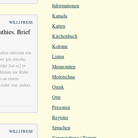
Informationen
Kanada
WILLI FRESE
Karten
thies. Brief
Kirchenbuch
Kolonie
 alten müssten uns
Listen
er gut einsehe,
ider [ist es] in
Mennoniten
schlimm zur Ruhe
Molotschna
h an einem
 wieder was anders.
Omsk
Orte
Personen
Register
Sprachen
WILLI FRESE
Veranstaltung / Termin