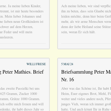
erne. Ja meine lieben Kinder,
Ach meine lieben, wir sind verpflich
trennt, ist mir heute besonders
ihn zu beten, dass sein Glaube nich
n. Mein lieber Johannes und
leiden möchte, denn hier beim Gerh
e lieben neun Großkindern ist
mehr, als wir arme Menschen ver
schwer auf dem Herzen,
denn der liebe Heiland seine Stütze
zur Feder und will mein
sein, woran Er sich hält.
ausleeren.
WILLI FRESE
5 MAI 24
Peter Mathies. Brief
Briefsammlung Peter Ma
Nr. 16
das zweite Passielki bei uns
Aber was das Schöne ist, Ihr habt 
 625 Gramm, Zucker 1000
Heim, Euer eigenes Brot, Mehl, Fl
ramm, Grütze 1000 Gramm.
weiter und vieles andere noch, Pfe
ich sollte mich freuen und will
junges Vieh, woran ich immer groß
edenke, ihr habt dieses Jahr so
hatte. Und auch könnt Ihr in Ruhe 