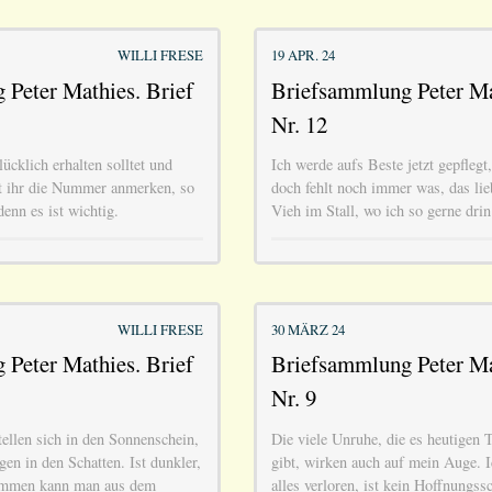
WILLI FRESE
19 APR. 24
Peter Mathies. Brief
Briefsammlung Peter Ma
Nr. 12
ücklich erhalten solltet und
Ich werde aufs Beste jetzt gepflegt
t ihr die Nummer anmerken, so
doch fehlt noch immer was, das lie
denn es ist wichtig.
Vieh im Stall, wo ich so gerne drin
WILLI FRESE
30 MÄRZ 24
Peter Mathies. Brief
Briefsammlung Peter Ma
Nr. 9
ellen sich in den Sonnenschein,
Die viele Unruhe, die es heutigen T
egen in den Schatten. Ist dunkler,
gibt, wirken auch auf mein Auge. Ic
ommen kann man aus dem
alles verloren, ist kein Hoffnung