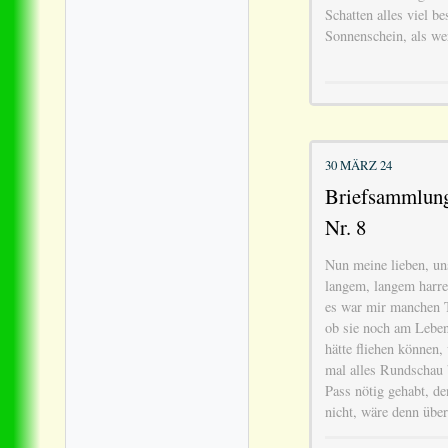
Schatten alles viel be
Sonnenschein, als wer
30 MÄRZ 24
Briefsammlung 
Nr. 8
Nun meine lieben, uns
langem, langem harre
es war mir manchen T
ob sie noch am Leben
hätte fliehen können,
mal alles Rundschau b
Pass nötig gehabt, de
nicht, wäre denn übe