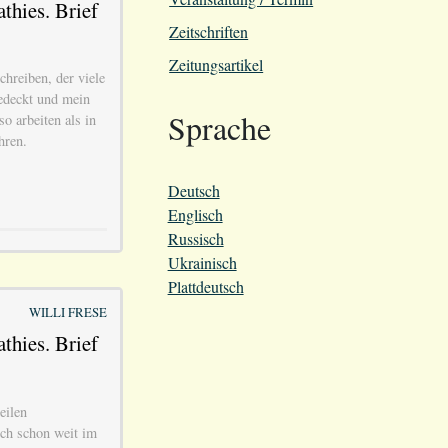
thies. Brief
Zeitschriften
Zeitungsartikel
hreiben, der viele
gedeckt und mein
Sprache
o arbeiten als in
hren.
Deutsch
Englisch
Russisch
Ukrainisch
Plattdeutsch
WILLI FRESE
thies. Brief
eilen
ich schon weit im