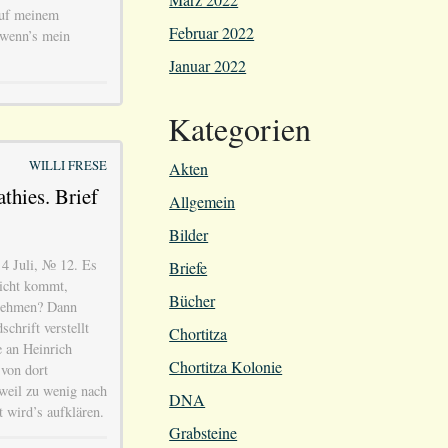
auf meinem
Februar 2022
 wenn’s mein
Januar 2022
Kategorien
WILLI FRESE
Akten
thies. Brief
Allgemein
Bilder
 4 Juli, № 12. Es
Briefe
richt kommt,
Bücher
 nehmen? Dann
chrift verstellt
Chortitza
e an Heinrich
Chortitza Kolonie
 von dort
weil zu wenig nach
DNA
t wird’s aufklären.
Grabsteine