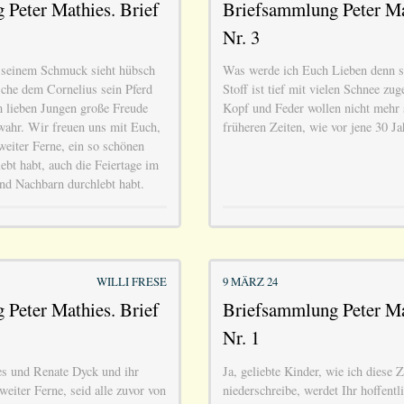
Peter Mathies. Brief
Briefsammlung Peter Ma
Nr. 3
seinem Schmuck sieht hübsch
Was werde ich Euch Lieben denn sc
che dem Cornelius sein Pferd
Stoff ist tief mit vielen Schnee zu
 lieben Jungen große Freude
Kopf und Feder wollen nicht mehr s
 wahr. Wir freuen uns mit Euch,
früheren Zeiten, wie vor jene 30 Ja
 weiter Ferne, ein so schönen
bt habt, auch die Feiertage im
nd Nachbarn durchlebt habt.
WILLI FRESE
9 MÄRZ 24
Peter Mathies. Brief
Briefsammlung Peter Ma
Nr. 1
s und Renate Dyck und ihr
Ja, geliebte Kinder, wie ich diese Z
weiter Ferne, seid alle zuvor von
niederschreibe, werdet Ihr hoffentl