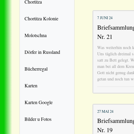
Chortitza
7 JUNI 24
Chortitza Kolonie
Briefsammlung 
Molotschna
Nr. 21
Was weiterhin noch 
Dörfer in Russland
Uns täglich dreimal 
satt zu Bett gelegt. 
man bei all dem Kreu
Bücherregal
Gott nicht genug dank
getan und noch tun w
Karten
Karten Google
27 MAI 24
Bilder u Fotos
Briefsammlung 
Nr. 19