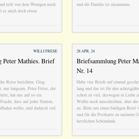
 und teilt von dem Wenigen noch
und die Familie ist zusammen.
ll es mich doch etwas
WILLI FRESE
28 APR. 24
Peter Mathies. Brief
Briefsammlung Peter Ma
Nr. 14
der Reise berichten. Ging
Habe vier Briefe auf einmal geschr
, nur langsam. Peter Fröse, der
lang und das ist für den achtzigjä
tete, hat uns auf so ein
schon zu viel, deswegen in Liebe 
racht, dass auf jeder Station,
Wollte noch umschreiben, aber die Z
fladen wollte, und dadurch viel
zu. Bitte um einen baldigen Brief
und für die Postkarte zu meinem Ge
herzlichen Schöndank.