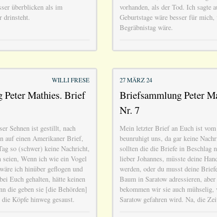
sser überblicken als im
vorhanden, als der Tod. Ich sagte 
 drinsteht.
Geburtstage wäre besser für mich,
Begräbnistag wäre.
WILLI FRESE
27 MÄRZ 24
Peter Mathies. Brief
Briefsammlung Peter Ma
Nr. 7
er Sehnen ist gestillt, nach
Mein letzter Brief an Euch ist vom
n auf einen Amerikaner Brief,
beunruhigt uns, da gar keine Nach
ag so (schwer) keine Nachricht,
sollten die die Briefe in Beschlag
 seien, Wenn ich wie ein Vogel
lieber Johannes, müsste deine Hands
 wäre ich hinüber geflogen und
werden, oder du musst deine Brief
ei Euch gehalten, hätte keinen
Baum in Saratow adressieren, aber
nn die geben sie [die Behörden]
bekommen wir sie auch mühselig, 
r die Köpfe hinweg gesaust.
Saratow gefahren wird. Na, die Zei