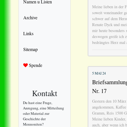
Namen u Listen
Meine lieben in der F
soweit voneinander ge
Archive
schwer auf dem Herze
Renate Dyck und mein
mir heute besonders 
Links
deswegen greife ich 
bedrängtes Herz mal 
Sitemap
Spende
5 MAI 24
Briefsammlung 
Nr. 17
Kontakt
Gestern den 10 März 
Du hast eine Frage,
angekommen, Kaffee
Anregung, eine Mitteilung
Gramm, Reis 1500 G
oder Material zur
Geschichte der
Meine lieben Kinder, 
Mennoniten?
auch, aber wenn ich b