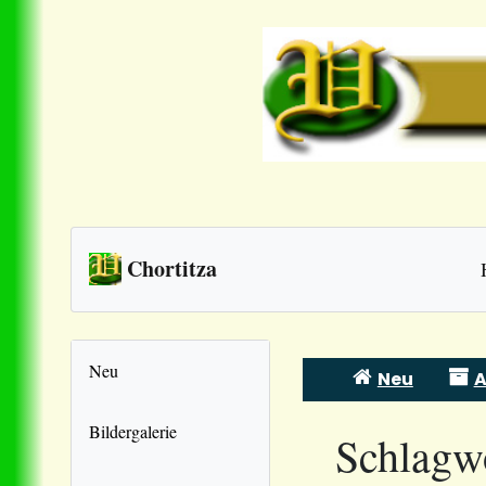
Chortitza
Neu
Neu
A
Skip
to
Bildergalerie
Schlagw
content