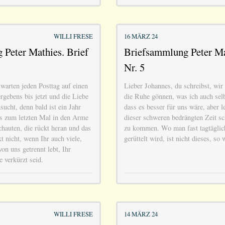
WILLI FRESE
16 MÄRZ 24
Peter Mathies. Brief
Briefsammlung Peter Ma
Nr. 5
warten jeden Posttag auf einen
Lieber Johannes, du schreibst, wir
rgebens bis jetzt und die Liebe
die Ruhe gönnen, was ich auch selb
ucht, denn bald ist ein Jahr
dass es besser für uns wäre, aber le
ns zum letzten Mal in den Arme
dieser schweren bedrängten Zeit 
hauten, die rückt heran und das
zu kommen. Wo man fast tagtäglic
t nicht, wenn Ihr auch viele,
gerüttelt wird, ist nicht dieses, so
on uns getrennt lebt, Ihr
 verkürzt seid.
WILLI FRESE
14 MÄRZ 24