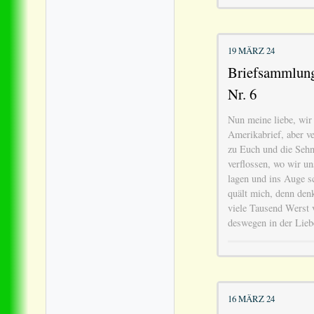
19 MÄRZ 24
Briefsammlung 
Nr. 6
Nun meine liebe, wir 
Amerikabrief, aber ve
zu Euch und die Sehns
verflossen, wo wir u
lagen und ins Auge sc
quält mich, denn denk
viele Tausend Werst v
deswegen in der Liebe
16 MÄRZ 24