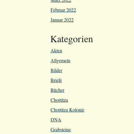
Februar 2022
Januar 2022
Kategorien
Akten
Allgemein
Bilder
Briefe
Bücher
Chortitza
Chortitza Kolonie
DNA
Grabsteine