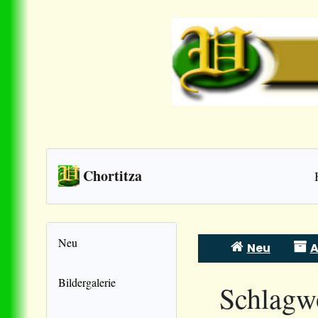
Chortitza
Neu
Neu
A
Skip
to
Bildergalerie
Schlagw
content