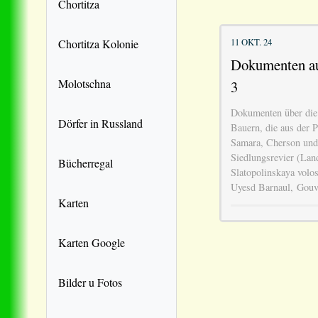
Chortitza
11 OKT. 24
Chortitza Kolonie
Dokumenten a
Molotschna
3
Dokumenten über die
Dörfer in Russland
Bauern, die aus der P
Samara, Cherson und 
Siedlungsrevier (Lan
Bücherregal
Slatopolinskaya volo
Uyesd Barnaul, Gou
Karten
Karten Google
Bilder u Fotos