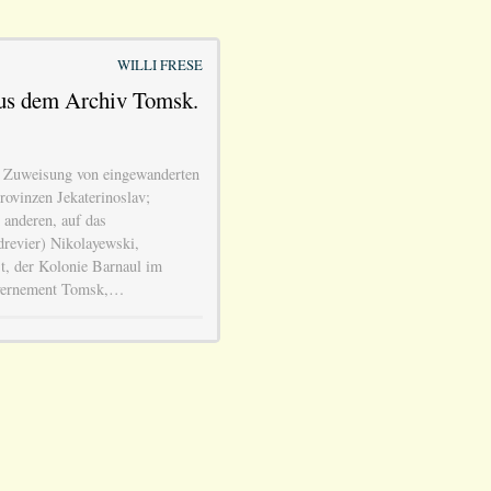
WILLI FRESE
us dem Archiv Tomsk.
 Zuweisung von eingewanderten
rovinzen Jekaterinoslav;
anderen, auf das
drevier) Nikolayewski,
st, der Kolonie Barnaul im
vernement Tomsk,…