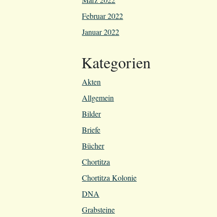
Februar 2022
Januar 2022
Kategorien
Akten
Allgemein
Bilder
Briefe
Bücher
Chortitza
Chortitza Kolonie
DNA
Grabsteine