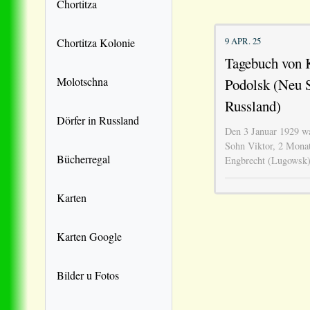
Chortitza
9 APR. 25
Chortitza Kolonie
Tagebuch von K
Molotschna
Podolsk (Neu 
Russland)
Dörfer in Russland
Den 3 Januar 1929 wa
Sohn Viktor, 2 Monate
Bücherregal
Engbrecht (Lugowsk) 
Karten
Karten Google
Bilder u Fotos