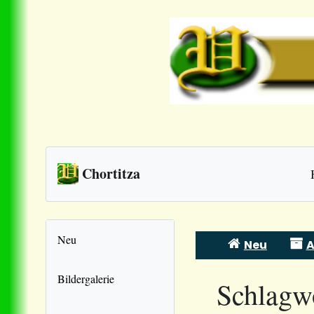
Chortitza
Neu
Neu
A
Skip
to
Bildergalerie
Schlagw
content