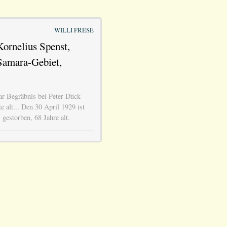
WILLI FRESE
ornelius Spenst,
Samara-Gebiet,
r Begräbnis bei Peter Dück
 alt... Den 30 April 1929 ist
gestorben, 68 Jahre alt.