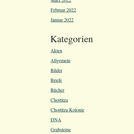
Februar 2022
Januar 2022
Kategorien
Akten
Allgemein
Bilder
Briefe
Bücher
Chortitza
Chortitza Kolonie
DNA
Grabsteine