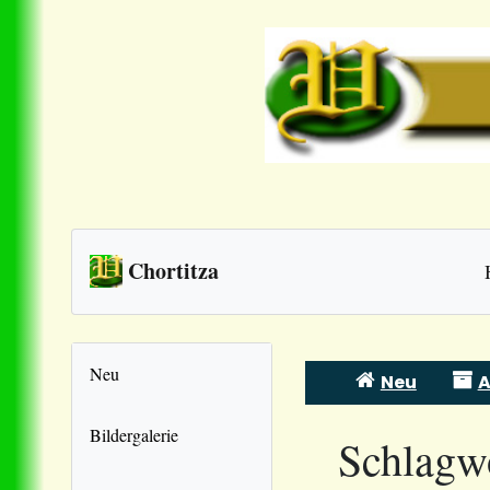
Chortitza
Neu
Neu
A
Skip
to
Bildergalerie
Schlagw
content