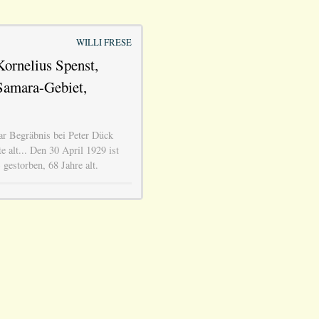
WILLI FRESE
ornelius Spenst,
Samara-Gebiet,
r Begräbnis bei Peter Dück
 alt... Den 30 April 1929 ist
gestorben, 68 Jahre alt.