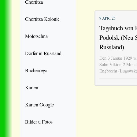
Chortitza
9 APR. 25
Chortitza Kolonie
Tagebuch von K
Molotschna
Podolsk (Neu 
Russland)
Dörfer in Russland
Den 3 Januar 1929 wa
Sohn Viktor, 2 Monate
Bücherregal
Engbrecht (Lugowsk) 
Karten
Karten Google
Bilder u Fotos