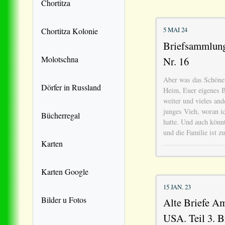
Chortitza
5 MAI 24
Chortitza Kolonie
Briefsammlung 
Molotschna
Nr. 16
Aber was das Schöne 
Dörfer in Russland
Heim, Euer eigenes B
weiter und vieles an
junges Vieh, woran i
Bücherregal
hatte. Und auch könn
und die Familie ist 
Karten
Karten Google
15 JAN. 23
Bilder u Fotos
Alte Briefe Am
USA. Teil 3. B