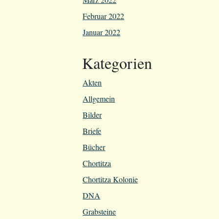
Februar 2022
Januar 2022
Kategorien
Akten
Allgemein
Bilder
Briefe
Bücher
Chortitza
Chortitza Kolonie
DNA
Grabsteine