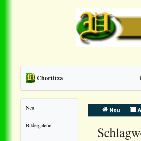
Chortitza
Neu
Neu
A
Skip
to
Bildergalerie
Schlagw
content