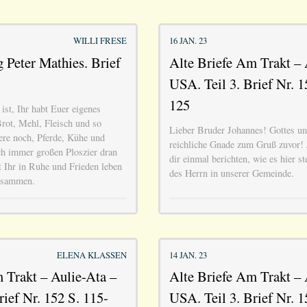
WILLI FRESE
16 JAN. 23
Peter Mathies. Brief
Alte Briefe Am Trakt – 
USA. Teil 3. Brief Nr. 1
125
ist, Ihr habt Euer eigenes
rot, Mehl, Fleisch und so
Lieber Bruder Johannes! Gottes un
dere noch, Pferde, Kühe und
reichliche Gnade zum Gruß zuvor! 
ch immer großen Ploszier dran
dir einmal berichten, wie es hier s
t Ihr in Ruhe und Frieden leben
des Herrn in unserer Gemeinde.
zusammen.
ELENA KLASSEN
14 JAN. 23
 Trakt – Aulie-Ata –
Alte Briefe Am Trakt – 
rief Nr. 152 S. 115-
USA. Teil 3. Brief Nr. 1