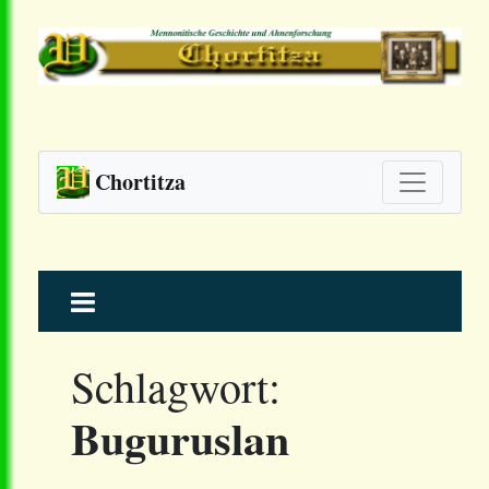
Chortitza
Skip
to
content
Schlagwort:
Buguruslan