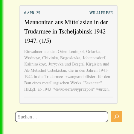
6 APR. 25
WILLI FRESE
Mennoniten aus Mittelasien in der
Trudarmee in Tscheljabinsk 1942-
1947. (1/5)
Einwohner aus den Orten Leninpol, Orlovka,
Wodnoye, Chivinka, Bogoslovka, Johannesdorf,
Kalininskoye, Juryevka und Bergtal Kirgisien und
Ak-Metschet Usbekistan, die in den Jahren 1941-
1942 in die Trudarmee zwangsmobilisiert für den
Bau eines metallurgischen Werks "Бакаллаг"
НКВД, ab 1943 "Челябметаллургстрой" wurden.