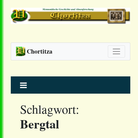
Chortitza
Skip
to
content
Schlagwort:
Bergtal