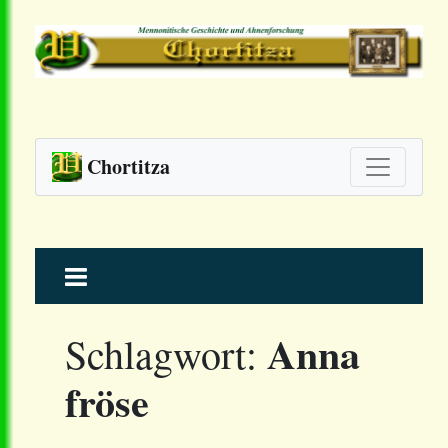
Chortitza
Skip
to
content
Anna
Schlagwort:
fröse