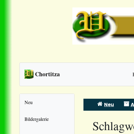
Chortitza
Neu
Neu
A
Skip
to
Bildergalerie
Schlagw
content