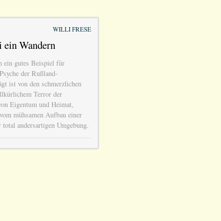
WILLI FRESE
i ein Wandern
n ein gutes Beispiel für
Psyche der Rußland-
ägt ist von den schmerzlichen
llkürlichem Terror der
 von Eigentum und Heimat,
h, vom mühsamen Aufbau einer
r total andersartigen Umgebung.