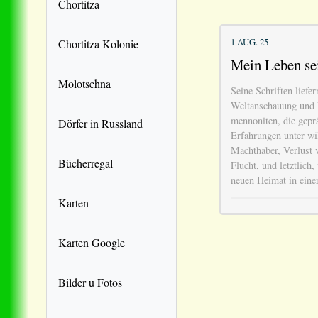
Chortitza
1 AUG. 25
Chortitza Kolonie
Mein Leben se
Molotschna
Seine Schriften liefer
Weltanschauung und 
mennoniten, die gepr
Dörfer in Russland
Erfahrungen unter wi
Machthaber, Verlust
Bücherregal
Flucht, und letztlic
neuen Heimat in eine
Karten
Karten Google
Bilder u Fotos