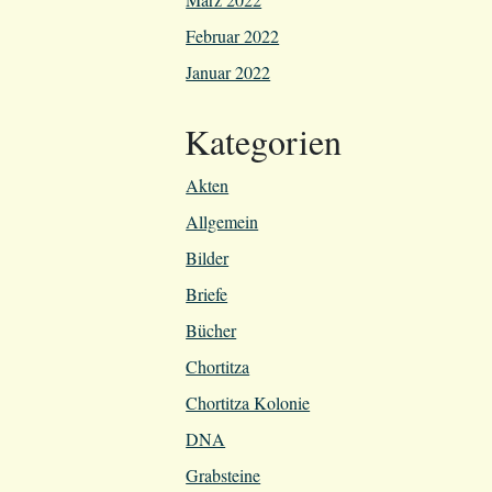
Februar 2022
Januar 2022
Kategorien
Akten
Allgemein
Bilder
Briefe
Bücher
Chortitza
Chortitza Kolonie
DNA
Grabsteine