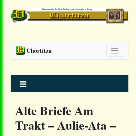
Chortitza
Skip
to
content
Alte Briefe Am
Trakt – Aulie-Ata –