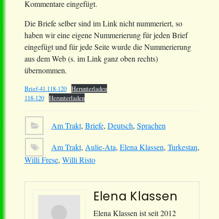
Kommentare eingefügt.
Die Briefe selber sind im Link nicht nummeriert, so
haben wir eine eigene Nummerierung für jeden Brief
eingefügt und für jede Seite wurde die Nummerierung
aus dem Web (s. im Link ganz oben rechts)
übernommen.
Brief-41.118-120
Herunterladen
118-120
Herunterladen
Am Trakt
,
Briefe
,
Deutsch
,
Sprachen
Am Trakt
,
Aulie-Ata
,
Elena Klassen
,
Turkestan
,
Willi Frese
,
Willi Risto
Elena Klassen
Elena Klassen ist seit 2012