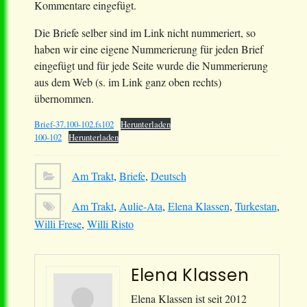
Kommentare eingefügt.
Die Briefe selber sind im Link nicht nummeriert, so
haben wir eine eigene Nummerierung für jeden Brief
eingefügt und für jede Seite wurde die Nummerierung
aus dem Web (s. im Link ganz oben rechts)
übernommen.
Brief-37.100-102.fs102
Herunterladen
100-102
Herunterladen
Am Trakt
,
Briefe
,
Deutsch
Am Trakt
,
Aulie-Ata
,
Elena Klassen
,
Turkestan
,
Willi Frese
,
Willi Risto
Elena Klassen
Elena Klassen ist seit 2012