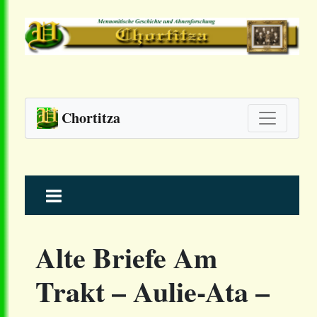
Chortitza
Skip
to
content
Alte Briefe Am
Trakt – Aulie-Ata –