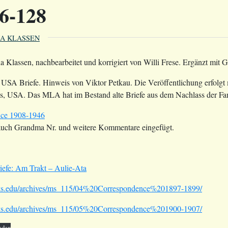
26-128
A KLASSEN
a Klassen, nachbearbeitet und korrigiert von Willi Frese. Ergänz
 USA Briefe. Hinweis von Viktor Petkau. Die Veröffentlichung erfolg
s, USA. Das MLA hat im Bestand alte Briefe aus dem Nachlass der Fam
nce 1908-1946
auch Grandma Nr. und weitere Kommentare eingefügt.
efe: Am Trakt – Aulie-Ata
elks.edu/archives/ms_115/04%20Correspondence%201897-1899/
elks.edu/archives/ms_115/05%20Correspondence%201900-1907/
aden