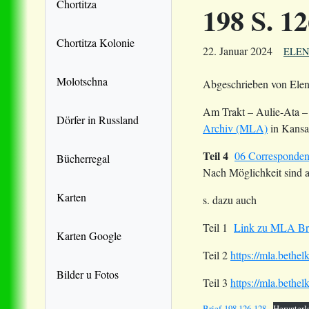
Chortitza
198 S. 1
Chortitza Kolonie
22. Januar 2024
ELEN
Molotschna
Abgeschrieben von Elen
Am Trakt – Aulie-Ata –
Dörfer in Russland
Archiv (MLA)
in Kansa
Teil 4
06 Corresponde
Bücherregal
Nach Möglichkeit sind 
Karten
s. dazu auch
Teil 1
Link zu MLA Bri
Karten Google
Teil 2
https://mla.beth
Bilder u Fotos
Teil 3
https://mla.beth
Brief-198.126-128
Herunterl