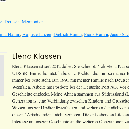
fe
,
Deutsch
,
Mennoniten
nna Hamm
,
Auguste Janzen
,
Dietrich Hamm
,
Franz Hamm
,
Jacob Suc
Elena Klassen
Elena Klassen ist seit 2012 dabei. Sie schreibt: "Ich Elena Klas
UDSSR. Bin verheiratet, habe eine Tochter, die mir bei meiner
immer bei Seite steht. Bin 1991 mit meiner Familie nach Deut
Westfalen. Arbeite als Postbote bei der Deutsche Post AG. Vor c
Geschichte entdeckt. Meine Ahnen stammen aus Südrussland (Li
Generation ist eine Verbindung zwischen Kindern und Grosselt
Wissen unserer Urväter festzuhalten und weiter an die nächste
diesen "Ariadnefaden" nicht verlieren. Die entstehenden Lücken 
Interesse an unserer Geschichte an die weiteren Generationen 