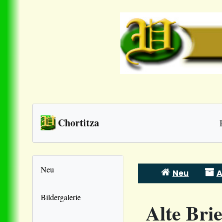
Chortitza
Neu
Neu
A
Skip
to
Bildergalerie
Alte Bri
content