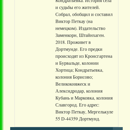
Кондратьевка. История села
и судьбы его жителей.
Собрал, обобщил и составил
Виктор Петкау (на
немецком). Издательство
Заменкорн, Штайнхаген.
2018. Проживет в
Дортмунде. Его предки
происходят из Кронсгартена
и Бурвальде, колонии
Хортица; Кондратьевка,
колония Борисово;
Великокняжеск и
Алексндродар, колония
Кубань и Марковка, колония
Славгород. Его адрес:
Виктор Петкау, Мергелькуле
55 D-44359 Дортмунд.