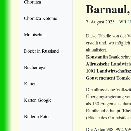
Chortitza
Barnaul
Chortitza Kolonie
7. August 2025
WILL
Molotschna
Diese Tabelle von der 
erstellt und, wo mögli
aktualisiert.
Dörfer in Russland
Konstantin Isaak
schrei
Allrussische Landwirts
Bücherregal
1001 Landwirtschaftsz
Gouvernement Tomsk
Karten
Die allrussische Volksz
Übergangsregierung von 
Karten Google
als 150 Fragen aus, dar
Familienoberhaupt (Ehefr
Bilder u Fotos
(Fläche des Grundstücks
Die Akten 988, 992, 999