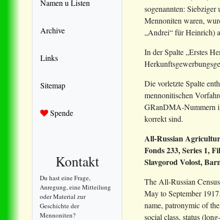
Namen u Listen
sogenannten: Siebziger 
Mennoniten waren, wurden
Archive
„Andrei“ für Heinrich) 
In der Spalte „Erstes H
Links
Herkunftsgewerbungsgebi
Die vorletzte Spalte e
Sitemap
mennonitischen Vorfahren
GRanDMA-Nummern im La
Spende
korrekt sind.
All-Russian Agricultu
Fonds 233, Series 1, Fi
Kontakt
Slavgorod Volost, Bar
Du hast eine Frage,
The All-Russian Census
Anregung, eine Mitteilung
May to September 1917. A
oder Material zur
name, patronymic of the 
Geschichte der
Mennoniten?
social class, status (lon