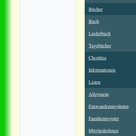
Bücher
Buch
Liederbuch
Tagebücher
Chortitza
Informationen
Listen
Allgemein
Einwanderungslisten
Familienregister
Mitgliederlisten