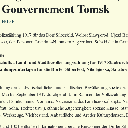
, Gouvernement Tomsk
I FRESE
Volkszählung 1917 für das Dorf Silberfeld, Wolost Slawgorod, Ujesd
ch war, den Personen Grandma-Nummern zugeordnet. Sobald die in Gran
bt:
chafts-, Land- und Stadtbevölkerungszählung für 1917 Staatsarchiv
ählungsunterlagen für die Dörfer Silberfeld, Nikolajevka, Sarat
ählung der landwirtschaftlichen und städtischen Bevölkerung sowie des
Mai bis September 1917 durchgeführt. Im Rahmen der Volkszählung fül
unter: Familienname, Vorname, Vatersname des Familienoberhaupts, Na
au, Sohn, Tochter usw.), ethnische Zugehörigkeit, soziale Klasse, Stat
, Werkzeuge, Viehbestand, Anbaufläche und Art der Kulturpflanzen, Er
 und 1001 enthalten Informationen über alle Einwohner der Dörfer Sil