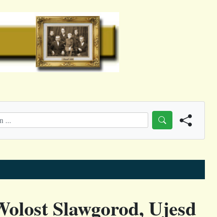
Wolost Slawgorod, Ujesd