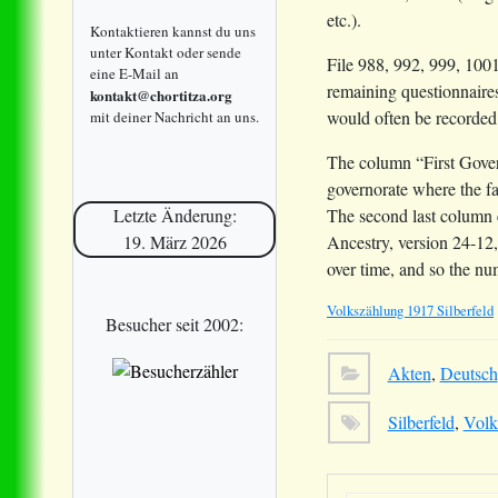
etc.).
Kontaktieren kannst du uns
unter Kontakt oder sende
File 988, 992, 999, 1001
eine E-Mail an
remaining questionnaires
kontakt@chortitza.org
would often be recorded i
mit deiner Nachricht an uns.
The column “First Govern
governorate where the fa
The second last column
Letzte Änderung:
Ancestry, version 24-12
19. März 2026
over time, and so the num
Volkszählung 1917 Silberfeld
Besucher seit 2002:
Akten
,
Deutsch
Silberfeld
,
Volk