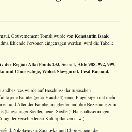
Konstantin Isaak
 Barnaul, Gouvernement Tomsk wurde von
dma fehlende Personen eingetragen werden, wird die Tabelle
 der Region Altai Fonds 233, Serie 1, Akte 988, 992, 999,
owka und Choroscheje, Wolost Slawgorod, Uesd Barnaul,
 Landbesitzes wurde auf Beschluss der russischen
lte jede Familie (jeder Haushalt) einen Fragebogen mit mehr
men und Alter der Familienmitglieder und ihre Beziehung zum
us (langjähriger Siedler, neuer Siedler), Haushaltsvermögen
trag der verschiedenen Kulturpflanzen usw.).
berfeld, Nikolayevka, Saratovka und Choroscheje (die