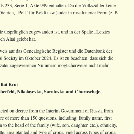
s 233, Serie 1, Akte 999 enthalten. Da die Volkszähler keine
rich, „Polt“ für Boldt usw.) oder in russifizierter Form (z. B.
e ursprünglich zugewandert ist, und in der Spalte „Letztes
h Altai gelebt hat.
is auf das Genealogische Register und die Datenbank der
l Society im Oktober 2024. Es ist zu beachten, dass sich die
Datei zugewiesenen Nummern möglicherweise nicht mehr
Altai Krai
Silberfeld, Nikolayevka, Saratovka and Choroscheje,
ted on decree from the Interim Government of Russia from
e of more than 150 questions, including: family name, first
o the head of the family (wife, son, daughter, etc.), ethnicity,
ttle, area planted and type of crops, yield across types of crops,