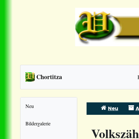
Chortitza
Neu
Neu
A
Skip
to
Bildergalerie
Volkszäh
content