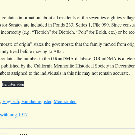
 contains information about all residents of the seventies-eighties vill
 for Saratov are included in Fonds 233, Series 1, File 999. Since census
ncorrectly (e.g. “Tietrich” for Dietrich, “Polt” for Boldt, etc.) or be r
orate of origin” states the governorate that the family moved from orig
mily lived before moving to Altai.
 contains the number in the GRanDMA database. GRanDMA is a referen
, published by the California Mennonite Historical Society in Decem
bers assigned to the individuals in this file may not remain accurate.
Herunterladen
,
Englisch
,
Familienregister
,
Mennoniten
szählung 1917