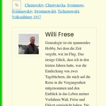
Chernovskiy
,
Chernyaevka
,
Svistunovo
,
Svistunovskiy
,
Swistunowskij
,
Tschernowskij
,
Volkszählung 1917
Willi Frese
Genealogie ist ein spannendes
Hobby, bei dem die Zeit
vergeht, wie im Flug. Das
riesige Glück, dass ich in den
letzten Jahren hatte, war die
Entdeckung von zwei
Tagebüchern, die mich auf die
Reise in die Vergangenheit
mitgenommen und den
Einblick in das Leben meiner
Vorfahren Wall, Fröse und
Ekkert ermöglicht haben. Die