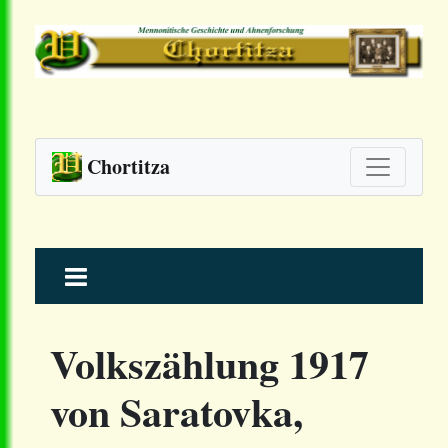
Chortitza
Skip
to
content
Volkszählung 1917
von Saratovka,