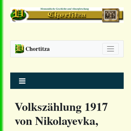
Chortitza
Skip
to
content
Volkszählung 1917
von Nikolayevka,