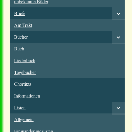
unbekannte Bilder
Briefe
Am Trakt
Bücher
Buch
Liederbuch
Tagebücher
Chortitza
Informationen
Listen
Allgemein
Einwanderungslisten