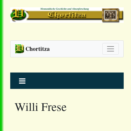
Chortitza
Skip
to
content
Willi Frese