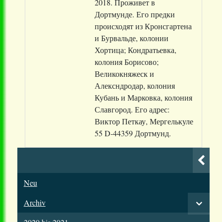
2018. Проживет в
Дортмунде. Его предки
происходят из Кронсгартена
и Бурвальде, колонии
Хортица; Кондратьевка,
колония Борисово;
Великокняжеск и
Алексндродар, колония
Кубань и Марковка, колония
Славгород. Его адрес:
Виктор Петкау, Мергелькуле
55 D-44359 Дортмунд.
Neu
Archiv