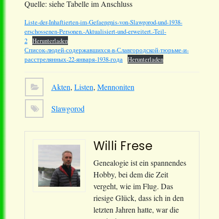
Quelle: siehe Tabelle im Anschluss
Liste-der-Inhaftierten-im-Gefaengnis-von-Slawgorod-und-1938-
erschossenen-Personen.-Aktualisiert-und-erweitert.-Teil-
2
Herunterladen
Список-людей-содержавшихся-в-Славгородской-тюрьме-и-
расстрелянных-22-января-1938-года
Herunterladen
Akten
,
Listen
,
Mennoniten
Slawgorod
Willi Frese
Genealogie ist ein spannendes
Hobby, bei dem die Zeit
vergeht, wie im Flug. Das
riesige Glück, dass ich in den
letzten Jahren hatte, war die